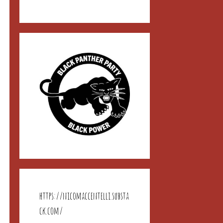
https://nicomaccentelli.substa
ck.com/