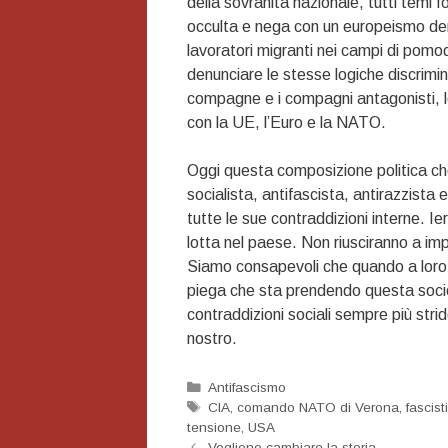
della sovranità nazionale, tutti temi f
occulta e nega con un europeismo de
lavoratori migranti nei campi di pomod
denunciare le stesse logiche discrimina
compagne e i compagni antagonisti, le 
con la UE, l’Euro e la NATO.
Oggi questa composizione politica che 
socialista, antifascista, antirazzista e
tutte le sue contraddizioni interne. I
lotta nel paese. Non riusciranno a impo
Siamo consapevoli che quando a loro 
piega che sta prendendo questa società
contraddizioni sociali sempre più strid
nostro.
Categorie
Antifascismo
Tag
CIA
,
comando NATO di Verona
,
fascist
tensione
,
USA
Navigazione
Vogliono cambiare la storia