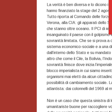
La verità è ben diversa e lo dicono i f
hanno finanziato la stage del 2 agosto,
Tutto riporta al Comando delle forze 
Verona, alla CIA: gli apparati dello St
che stanno oltre oceano. Il PCI di ieri
insanguinato il paese con il golpismo 
sovranità limitata. Che se si prova a
sistema economico-sociale e a una div
dall’interno dello Stato e su mandato 
altro che come il Cile, la Bolivia, l’I
sovranità finisce dove inizia l’imperia
blocco imperialista in cui siamo inseri
organismi mai eletti da alcun cittadin
possibilità di cambiamento sociale. La
atlantista: dai colonnelli del 1969 al
Non è un caso che questa sinistra di lo
umanitariste buone per raccogliere vot