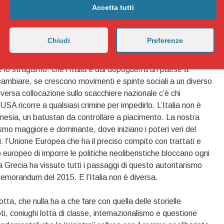
Accetta tutti
atti con i protagonisti dello stragismo: piduisti come Gelli che
 i fascisti sostenuti e coperti dai servizi segreti, l’esplosivo.
terrestri alleate per il Sud Europa (FTASE) della NATO di
Chiudi
Preferenze
ato con i suoi servizi di intelligence e i suoi mandanti supremi
 e il PD di oggi hanno coperto la realtà che ha così tanto
e lo stragismo: che l’Italia è dal dopoguerra un paese a
 cambiare, se crescono movimenti e spinte sociali a un diverso
ersa collocazione sullo scacchiere nazionale c’è chi
USA ricorre a qualsiasi crimine per impedirlo. L’Italia non è
ndonesia, un batustan da controllare a piacimento. La nostra
lismo maggiore e dominante, dove iniziano i poteri veri del
ti: l’Unione Europea che ha il preciso compito con trattati e
o europeo di imporre le politiche neoliberistiche bloccano ogni
 Grecia ha vissuto tutti i passaggi di questo autoritarismo
 memorandum del 2015. E l’Italia non è diversa.
tta, che nulla ha a che fare con quella delle storielle
i, coniughi lotta di classe, internazionalismo e questione