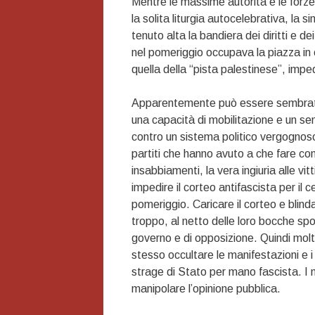
Mentre le massime autorità e le forze
la solita liturgia autocelebrativa, la si
tenuto alta la bandiera dei diritti e d
nel pomeriggio occupava la piazza in 
quella della “pista palestinese”, impe
Apparentemente può essere sembrata 
una capacità di mobilitazione e un sen
contro un sistema politico vergognoso,
partiti che hanno avuto a che fare con
insabbiamenti, la vera ingiuria alle vi
impedire il corteo antifascista per il
pomeriggio. Caricare il corteo e blin
troppo, al netto delle loro bocche spor
governo e di opposizione. Quindi molt
stesso occultare le manifestazioni e i pr
strage di Stato per mano fascista. I 
manipolare l’opinione pubblica.