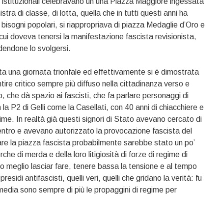
 istituzionali celebravano un una Piazza Maggiore ingessata
nistra di classe, di lotta, quella che in tutti questi anni ha
ei bisogni popolari, si riappropriava di piazza Medaglie d’Oro e
cui doveva tenersi la manifestazione fascista revisionista,
dendone lo svolgersi.
una giornata trionfale ed effettivamente si è dimostrata
tire critico sempre più diffuso nella cittadinanza verso e
 che dà spazio ai fascisti, che fa parlare personaggi di
 la P2 di Gelli come la Casellati, con 40 anni di chiacchiere e
ttime. In realtà già questi signori di Stato avevano cercato di
 centro e avevano autorizzato la provocazione fascista del
dare la piazza fascista probabilmente sarebbe stato un po’
che di merda e della loro litigiosità di forze di regime di
o meglio lasciar fare, tenere bassa la tensione e al tempo
esidi antifascisti, quelli veri, quelli che gridano la verità: fu
media sono sempre di più le propaggini di regime per