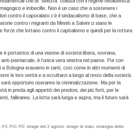
ondamentali che la “sinistra” collusa con il regime neoliberista
magogico e imbecille. Non è un caso che a sostenere i
ori contro il caporalato c’è il sindacalismo di base, che a
torie contro i migranti da Minniti a Salvini ci siano le
forze che lottano contro il capitalismo e quindi per la rottura
è portatrice di una visione di società libera, sovrana,
 anti-patriarcale, è l’unica vera sinistra nel paese. Pur con
eri a Bologna eravamo in tanti, così come in altri momenti di
rre le loro verità e a occultarci a lungo al resto della società.
sarà opportuno useranno la criminalizzazione. Ma per la
 in preda agli appetiti dei predoni, dei più forti, per le
enti, falliranno. La lotta sarà lunga e aspra, ma il futuro sarà
i
,
P2
,
PCI
,
PD
,
strage del 2 agosto
,
strage di stato
,
strategia della