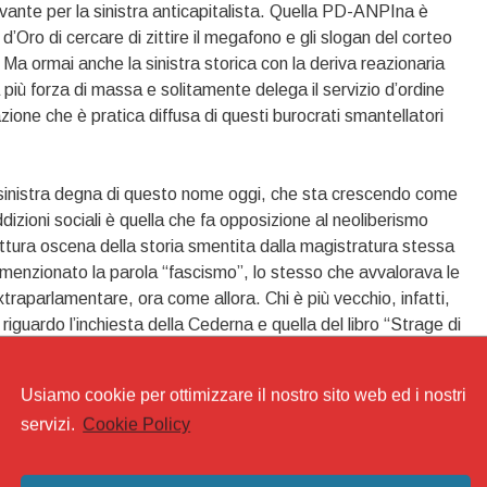
levante per la sinistra anticapitalista. Quella PD-ANPIna è
’Oro di cercare di zittire il megafono e gli slogan del corteo
 Ma ormai anche la sinistra storica con la deriva reazionaria
 più forza di massa e solitamente delega il servizio d’ordine
zazione che è pratica diffusa di questi burocrati smantellatori
a sinistra degna di questo nome oggi, che sta crescendo come
dizioni sociali è quella che fa opposizione al neoliberismo
ttura oscena della storia smentita dalla magistratura stessa
i menzionato la parola “fascismo”, lo stesso che avvalorava le
xtraparlamentare, ora come allora. Chi è più vecchio, infatti,
 riguardo l’inchiesta della Cederna e quella del libro “Strage di
 La narrazione che il PCI allora e il PD oggi ha cercato di
lo Stato borghese è quella delle “mele marce” in frutteto di
Usiamo cookie per ottimizzare il nostro sito web ed i nostri
ercato di imporre questa distorsione della realtà con i propri
servizi.
Cookie Policy
berlingueriane di riconoscimento del campo NATO e di
ndo della degenerazione sovietica.