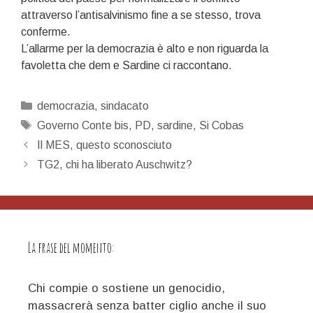
attraverso l’antisalvinismo fine a se stesso, trova
conferme.
L’allarme per la democrazia è alto e non riguarda la
favoletta che dem e Sardine ci raccontano.
Categorie
democrazia
,
sindacato
Tag
Governo Conte bis
,
PD
,
sardine
,
Si Cobas
Navigazione
Il MES, questo sconosciuto
articolo
TG2, chi ha liberato Auschwitz?
La frase del momento:
Chi compie o sostiene un genocidio,
massacrerà senza batter ciglio anche il suo