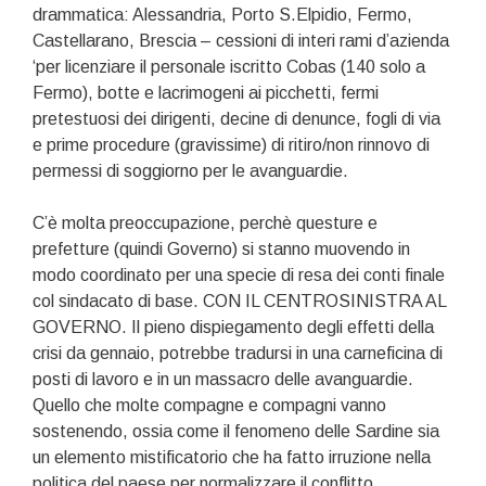
drammatica: Alessandria, Porto S.Elpidio, Fermo,
Castellarano, Brescia – cessioni di interi rami d’azienda
‘per licenziare il personale iscritto Cobas (140 solo a
Fermo), botte e lacrimogeni ai picchetti, fermi
pretestuosi dei dirigenti, decine di denunce, fogli di via
e prime procedure (gravissime) di ritiro/non rinnovo di
permessi di soggiorno per le avanguardie.
C’è molta preoccupazione, perchè questure e
prefetture (quindi Governo) si stanno muovendo in
modo coordinato per una specie di resa dei conti finale
col sindacato di base. CON IL CENTROSINISTRA AL
GOVERNO. Il pieno dispiegamento degli effetti della
crisi da gennaio, potrebbe tradursi in una carneficina di
posti di lavoro e in un massacro delle avanguardie.
Quello che molte compagne e compagni vanno
sostenendo, ossia come il fenomeno delle Sardine sia
un elemento mistificatorio che ha fatto irruzione nella
politica del paese per normalizzare il conflitto