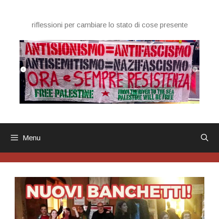
Vai
al
riflessioni per cambiare lo stato di cose presente
contenuto
Menu