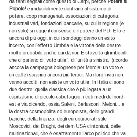
da tanti segnali come questo di Carpi, perché
Potere al
Popolo!
è irriducibilmente contrario al sistema di
potere, coop manageriali, associazioni di categoria,
industriali vari, fondazioni bancarie, su cui in regione (e
non solo) si regge il consenso e il potere del PD. E lo è
ancora di più oggi, in cui i sondaggi danno un esito
incerto, con l’effetto Umbria e la vittoria delle destre
molto probabile anche qui da noi. E stavolta gli imbecilli
che ci parlano di “voto utile”, di “unità a sinistra” (ricordo
ancora la campagna bolognese per Merola: un voto e
un caffè) saranno ancora più feroci. Ma i loro inviti non
vanno accolti: non esiste un voto utile. In Italia ci sono
due destre: quella classica che è più legata a un
capitalismo di piccolo cabotaggio, i ceti medi del nord-
est e via dicendo, ossia Salvini, Berlusconi, Meloni… e
la destra cosmopolita ed europeista, delle grandi
banche, della finanza, degli euroburocrati stile
Moscovici, dei Draghi, dei dem USA clintoniani, delle
multinazionali, che è esattamente l’arco politico che va