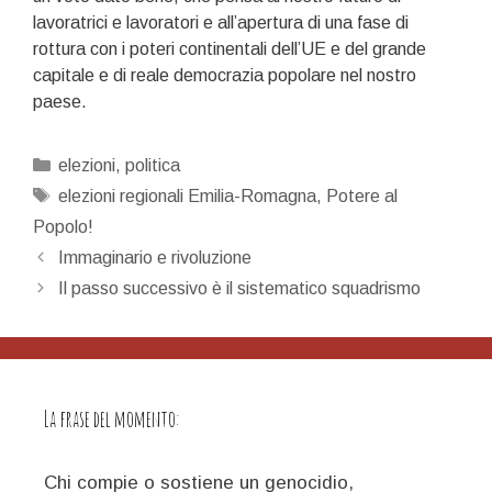
lavoratrici e lavoratori e all’apertura di una fase di
rottura con i poteri continentali dell’UE e del grande
capitale e di reale democrazia popolare nel nostro
paese.
Categorie
elezioni
,
politica
Tag
elezioni regionali Emilia-Romagna
,
Potere al
Popolo!
Navigazione
Immaginario e rivoluzione
articolo
Il passo successivo è il sistematico squadrismo
La frase del momento:
Chi compie o sostiene un genocidio,