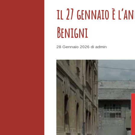
gioco
il 27 gennaio è l’a
dell’imperialismo
Benigni
28 Gennaio 2026
di
admin