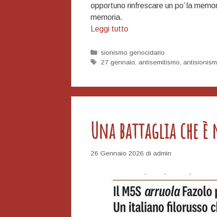
opportuno rinfrescare un po’ la memori
memoria.
il
Leggi tutto
27
gennaio
Categorie
sionismo genocidario
Tag
27 gennaio
,
antisemitismo
,
antisionis
è
l’anniversario
del
carramato
USA
Una battaglia che è n
di
Benigni
26 Gennaio 2026
di
admin