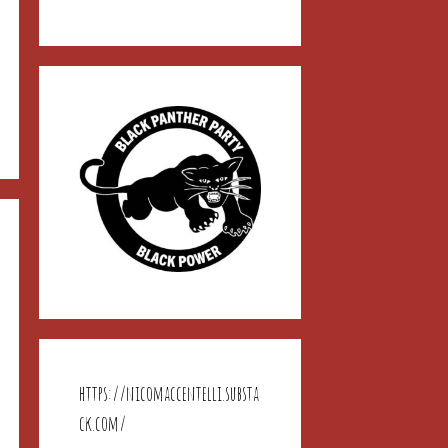
https://nicomaccentelli.substa
ck.com/