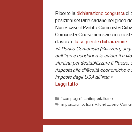
Riporto la
dichiarazione congiunta
di 
posizioni settarie cadano nel gioco de
Non a caso il Partito Comunista Cuban
Comunista Cinese non siano in questa
rilasciato
la seguente dichiarazione:
«Il Partito Comunista (Svizzera) seg
dell’Iran e condanna le evidenti e vio
sionista per destabilizzare il Paese, 
risposta alle difficoltà economiche e 
imposte dagli USA all’Iran.»
Quando
Leggi tutto
chi
si
Categorie
"compagni"
,
antimperialismo
Tag
imperialismo
,
Iran
,
Rifondazione Comun
dice
comunista
fa
il