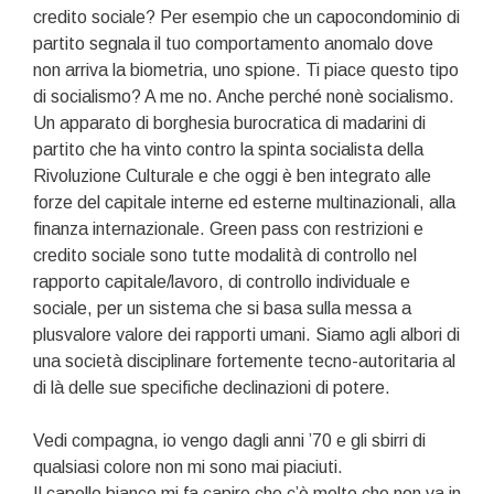
credito sociale? Per esempio che un capocondominio di
partito segnala il tuo comportamento anomalo dove
non arriva la biometria, uno spione. Ti piace questo tipo
di socialismo? A me no. Anche perché nonè socialismo.
Un apparato di borghesia burocratica di madarini di
partito che ha vinto contro la spinta socialista della
Rivoluzione Culturale e che oggi è ben integrato alle
forze del capitale interne ed esterne multinazionali, alla
finanza internazionale. Green pass con restrizioni e
credito sociale sono tutte modalità di controllo nel
rapporto capitale/lavoro, di controllo individuale e
sociale, per un sistema che si basa sulla messa a
plusvalore valore dei rapporti umani. Siamo agli albori di
una società disciplinare fortemente tecno-autoritaria al
di là delle sue specifiche declinazioni di potere.
Vedi compagna, io vengo dagli anni ’70 e gli sbirri di
qualsiasi colore non mi sono mai piaciuti.
Il capello bianco mi fa capire che c’è molto che non va in