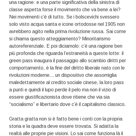
una ragione: e una parte significativa della sinistra di
classe aspetta forse il movimento che va bene a lei?
Nei movimenti c’è di tutto. Se i bolscevichi svessero
solo visto acqua santa e icone ortodosse nel 1905 non
avrebbero agito nella prima rivoluzione russa. Sai come
si chiama questo atteggiamento? Minoritarismo
autoreferenziale. E poi diciamolo: c’è una ragione ben
più profonda che riguarda l’estraneità a queste lotte: il
green pass inaugura il passaggio allo scambio diritti per
comportamento, è la fine del diritto liberale nato con le
rivoluzioni moderne… un dispositivo che assomiglia
maledettamente al credito sociale cinese, la loro pass
a punti e quindi il lupo perde il pelo ma non il vizio di
essere giustificazionista dove ritiene che via sia
“socialismo” e libertario dove c’è il capitalismo classico.
Gratta gratta non si è fatto bene i conti con la propria
storia e la quadra deve essere trovata. Si adatta la
realtà alle proprie pie visioni. Lo sai come funziona là il