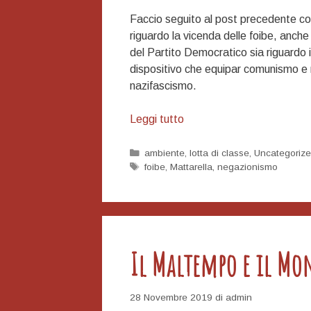
Faccio seguito al post precedente con 
riguardo la vicenda delle foibe, anche
del Partito Democratico sia riguardo 
dispositivo che equipar comunismo e na
nazifascismo.
Foibe:
Leggi tutto
il
perché
Categorie
ambiente
,
lotta di classe
,
Uncategoriz
Tag
foibe
,
Mattarella
,
negazionismo
del
negazionismo
di
regime
sulle
Il Maltempo e il Mo
vicende
dalmate-
istriane
28 Novembre 2019
di
admin