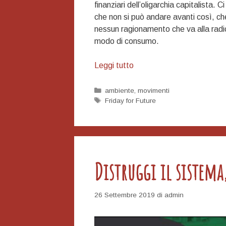
finanziari dell’oligarchia capitalista. 
che non si può andare avanti così, c
nessun ragionamento che va alla radice
modo di consumo.
Sulla
Leggi tutto
grande
manifestazione
Categorie
ambiente
,
movimenti
Tag
Friday for Future
ecologista
di
ieri
Distruggi il sistema
26 Settembre 2019
di
admin