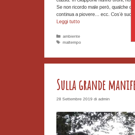
Se non ricordo male però, qualche dec
continua a piovere… ecc. Cos’è succ
Il
Leggi tutto
Maltempo
e
Categorie
ambiente
Tag
maltempo
il
Monopoli
Sulla grande manife
28 Settembre 2019
di
admin