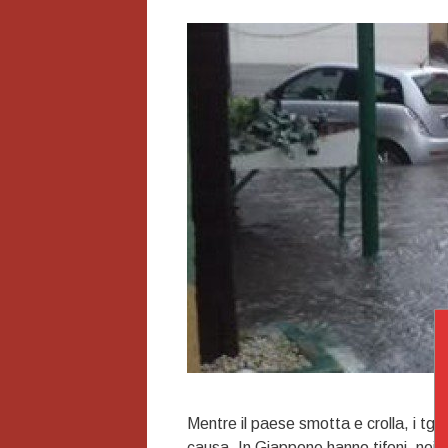
Mentre il paese smotta e crolla, i tg 
causa. In Giappone hanno tifoni, noi 