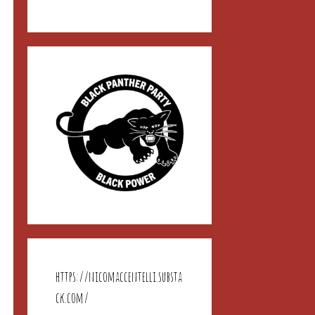
https://nicomaccentelli.substa
ck.com/