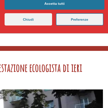
Accetta tutti
ennio fa non c’erano notizie: crolla un ponte per la pioggia…
esso in tutto questo tempo? O meglio: cosa non è successo?
Chiudi
Preferenze
stazione ecologista di ieri