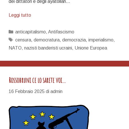
dei dittatori e degli ayatollah…
Una
Leggi tutto
battaglia
che
Categorie
anticapitalismo
,
Antifascismo
è
Tag
censura
,
democratura
,
democrazia
,
imperialismo
,
nell’interesse
NATO
,
nazisti banderisti ucraini
,
Unione Europea
di
tutti
Rossobruni ce lo sarete voi…
16 Febbraio 2025
di
admin