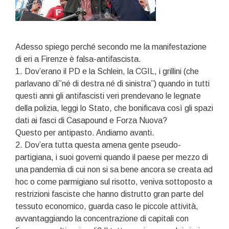
Adesso spiego perché secondo me la manifestazione
di eri a Firenze è falsa-antifascista.
1. Dov’erano il PD e la Schlein, la CGIL, i grillini (che
parlavano di”né di destra né di sinistra”) quando in tutti
questi anni gli antifascisti veri prendevano le legnate
della polizia, leggi lo Stato, che bonificava così gli spazi
dati ai fasci di Casapound e Forza Nuova?
Questo per antipasto. Andiamo avanti.
2. Dov’era tutta questa amena gente pseudo-
partigiana, i suoi governi quando il paese per mezzo di
una pandemia di cui non si sa bene ancora se creata ad
hoc o come parmigiano sul risotto, veniva sottoposto a
restrizioni fasciste che hanno distrutto gran parte del
tessuto economico, guarda caso le piccole attività,
avvantaggiando la concentrazione di capitali con