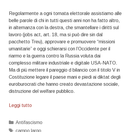
Regolarmente a ogni tornata elettorale assistiamo alle
belle parole di chi in tutti questi anni non ha fatto altro,
in alternanza con la destra, che smantellare i diritti sul
lavoro (jobs act, art. 18, ma si può dire sin dal
pacchetto Treu), approvare e promuovere “missioni
umanitarie” e oggi schierarsi con l’Occidente per il
riarmo e la guerra contro la Russia voluta dai
complesso militare industriale e digitale USA-NATO.
Ma di più mettere il pareggio d bilancio con il titolo V in
Costituzione legare il paese mani e piedi ai diktat degli
euroburocrati che hanno creato devastazione sociale,
distruzione del welfare pubblico.
L’esorcista
Leggi tutto
Categorie
Antifascismo
Tag
campo largo