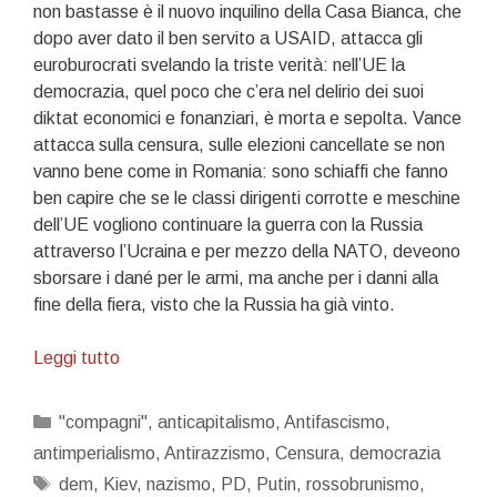
non bastasse è il nuovo inquilino della Casa Bianca, che
dopo aver dato il ben servito a USAID, attacca gli
euroburocrati svelando la triste verità: nell’UE la
democrazia, quel poco che c’era nel delirio dei suoi
diktat economici e fonanziari, è morta e sepolta. Vance
attacca sulla censura, sulle elezioni cancellate se non
vanno bene come in Romania: sono schiaffi che fanno
ben capire che se le classi dirigenti corrotte e meschine
dell’UE vogliono continuare la guerra con la Russia
attraverso l’Ucraina e per mezzo della NATO, deveono
sborsare i dané per le armi, ma anche per i danni alla
fine della fiera, visto che la Russia ha già vinto.
Rossobruni
Leggi tutto
ce
lo
Categorie
"compagni"
,
anticapitalismo
,
Antifascismo
,
sarete
antimperialismo
,
Antirazzismo
,
Censura
,
democrazia
voi…
Tag
dem
,
Kiev
,
nazismo
,
PD
,
Putin
,
rossobrunismo
,