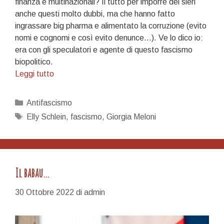
finanza e multinazionali? Il tutto per imporre dei sieri
anche questi molto dubbi, ma che hanno fatto
ingrassare big pharma e alimentato la corruzione (evito
nomi e cognomi e così evito denunce…). Ve lo dico io:
era con gli speculatori e agente di questo fascismo
biopolitico.
9
Leggi tutto
PUNTI
SEMPLICI
Categorie
Antifascismo
SEMPLICI
Tag
Elly Schlein
,
fascismo
,
Giorgia Meloni
PER
DISTINGUERE
I
FASCISTI
Il babau…
DAGLI
ANTIFASCISTI
30 Ottobre 2022
di
admin