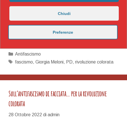
modelli economico-sociali e di gestione della società
che segono lafalda principale delle contraddizioni
Chiudi
intercapitalistiche a livello planetario: quelle che vedono
l’unipolarismo atantista da una parte e i paesi
emergenti verso un’economia-mondo multipolare.
Preferenze
Il
Leggi tutto
babau…
Categorie
Antifascismo
Tag
fascismo
,
Giorgia Meloni
,
PD
,
rivoluzione colorata
Sull’antifascismo di facciata… per la rivoluzione
colorata
28 Ottobre 2022
di
admin