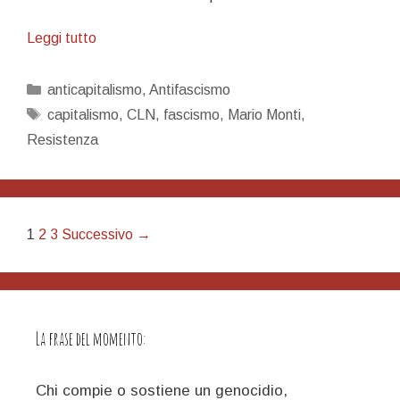
In
Leggi tutto
Monti
veritas
Categorie
anticapitalismo
,
Antifascismo
Tag
capitalismo
,
CLN
,
fascismo
,
Mario Monti
,
Resistenza
Navigazione
1
2
3
Successivo →
articolo
La frase del momento:
Chi compie o sostiene un genocidio,