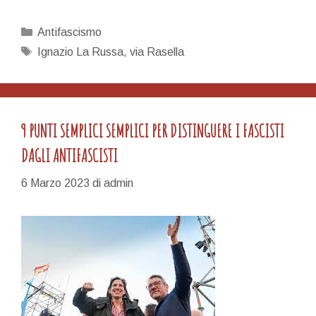
musicali
quelle
Categorie
Antifascismo
dei
Tag
Ignazio La Russa
,
via Rasella
nazisti,
banditen
i
partigiani
9 PUNTI SEMPLICI SEMPLICI PER DISTINGUERE I FASCISTI
DAGLI ANTIFASCISTI
6 Marzo 2023
di
admin