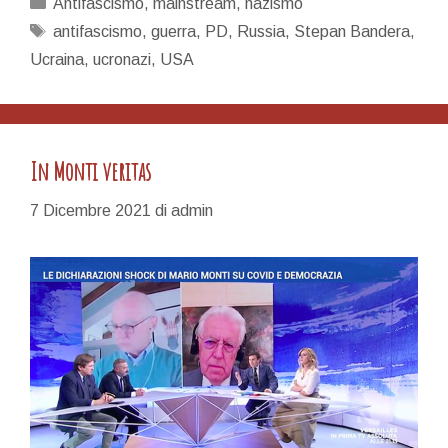
Categorie
Antifascismo
,
mainstream
,
nazismo
mainstream
Tag
antifascismo
,
guerra
,
PD
,
Russia
,
Stepan Bandera
,
–
Ucraina
,
ucronazi
,
USA
ucronazismo
In Monti veritas
7 Dicembre 2021
di
admin