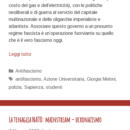
costo del gas e dell’elettricità), con le politiche
neoliberali e di guerra al servizio del capitale
multinazionale e delle oligarchie imperialiste e
atlantiste. Associare questo governo a un presunto
regime fascista è un’operazione fuorviante su quello
che è il vero fascismo oggi.
Sull’antifascismo
Leggi tutto
di
facciata…
Categorie
Antifascismo
per
Tag
antifascismo
,
Azione Universitaria
,
Giorgia Meloni
,
la
polizia
,
Sapienza
,
studenti
rivoluzione
colorata
La tenaglia NATO: mainstream – ucronazismo