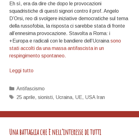
Eh sì, era da dire che dopo le provocazioni
squadristiche di questi signori contro il prof. Angelo
D’Orsi, reo di svolgere iniziative democratiche sul tema
della russofobia, la risposta ci sarebbe stata di fronte
all’ennesima provocazione. Stavolta a Roma: i
+Europa e radicali con le bandiere dell’Ucraina
sono
stati accolti da una massa antifascista in un
respingimento spontaneo.
Sul
Leggi tutto
25
Aprile
Categorie
Antifascismo
e
Tag
25 aprile
,
sionisti
,
Ucraina
,
UE
,
USA Iran
la
Resistenza
(seconda
parte)
Una battaglia che è nell’interesse di tutti