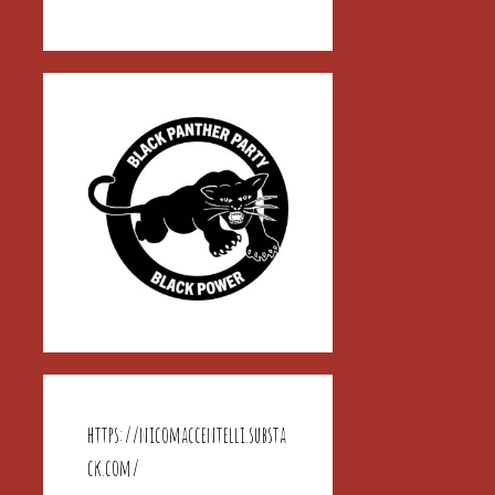
https://nicomaccentelli.substa
ck.com/