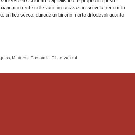
 società dell’Occidente capitalistico. È proprio in questo
ano ricorrente nelle varie organizzazioni si rivela per quello
to un fico secco, dunque un binario morto di lodevoli quanto
 pass
,
Moderna
,
Pandemia
,
Pfizer
,
vaccini