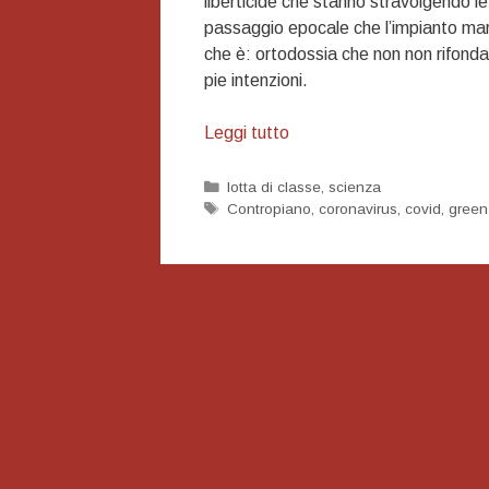
liberticide che stanno stravolgendo le
passaggio epocale che l’impianto marxi
che è: ortodossia che non non rifonda
pie intenzioni.
Scienza
Leggi tutto
e
lotta
Categorie
lotta di classe
,
scienza
Tag
Contropiano
,
coronavirus
,
covid
,
green
di
classe,
alcune
riflessioni