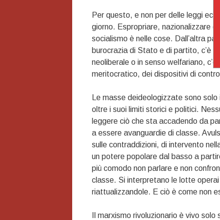
Per questo, e non per delle leggi econo
giorno. Espropriare, nazionalizzare (ov
socialismo è nelle cose. Dall’altra par
burocrazia di Stato e di partito, c’è l
neoliberale o in senso welfariano, c’è 
meritocratico, dei dispositivi di contro
Le masse deideologizzate sono solo i
oltre i suoi limiti storici e politici. 
leggere ciò che sta accadendo da part
a essere avanguardie di classe. Avuls
sulle contraddizioni, di intervento nel
un potere popolare dal basso a partire
più comodo non parlare e non confronta
classe. Si interpretano le lotte opera
riattualizzandole. E ciò è come non e
Il marxismo rivoluzionario è vivo solo