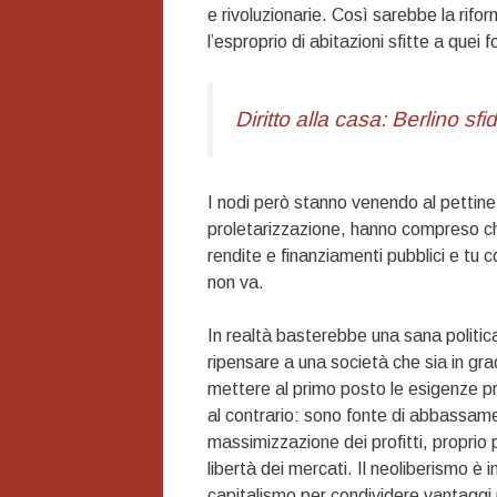
e rivoluzionarie. Così sarebbe la rifo
l’esproprio di abitazioni sfitte a que
Diritto alla casa: Berlino sfi
I nodi però stanno venendo al pettine e
proletarizzazione, hanno compreso che
rendite e finanziamenti pubblici e tu 
non va.
In realtà basterebbe una sana politica
ripensare a una società che sia in grad
mettere al primo posto le esigenze prim
al contrario: sono fonte di abbassament
massimizzazione dei profitti, proprio p
libertà dei mercati. Il neoliberismo è 
capitalismo per condividere vantaggi r