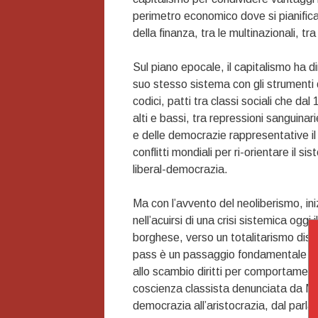
perimetro economico dove si pianifica 
della finanza, tra le multinazionali, tra
Sul piano epocale, il capitalismo ha 
suo stesso sistema con gli strumenti d
codici, patti tra classi sociali che d
alti e bassi, tra repressioni sanguinar
e delle democrazie rappresentative i
conflitti mondiali per ri-orientare il s
liberal-democrazia.
Ma con l’avvento del neoliberismo, ini
nell’acuirsi di una crisi sistemica ogg
borghese, verso un totalitarismo discip
pass è un passaggio fondamentale per
allo scambio diritti per comportamenti, 
coscienza classista denunciata da Mar
democrazia all’aristocrazia, dal parlam