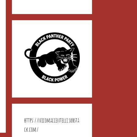
https://nicomaccentelli.substa
ck.com/