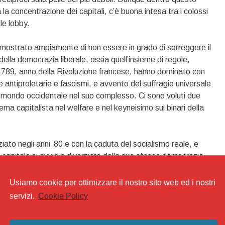
la concentrazione dei capitali, c’è buona intesa tra i colossi
 le lobby.
dimostrato ampiamente di non essere in grado di sorreggere il
ella democrazia liberale, ossia quell’insieme di regole,
al 1789, anno della Rivoluzione francese, hanno dominato con
ie antiproletarie e fascismi, e avvento del suffragio universale
l mondo occidentale nel suo complesso. Ci sono voluti due
istema capitalista nel welfare e nel keyneisimo sui binari della
ziato negli anni ’80 e con la caduta del socialismo reale, e
i il capitale si avvia a divorziare dalla sua stessa democrazia
linare, selettivo, per caste, che non farà prigionieri. Il green
 abituare la popolazione alla discriminazione meritocratica,
Usiamo cookie per ottimizzare il nostro sito web ed i nostri
a chiudere l’era dei diritti universali, della grande falsa
servizi.
Cookie Policy
x, per entrare nell’era del darwinismo feroce, dalla
entarsimo all’oligarchia decisionista dei pochi sui tanti.