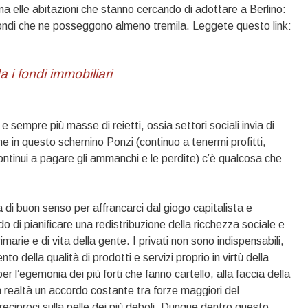
rma elle abitazioni che stanno cercando di adottare a Berlino:
i fondi che ne posseggono almeno tremila. Leggete questo link:
da i fondi immobiliari
 sempre più masse di reietti, ossia settori sociali invia di
 in questo schemino Ponzi (continuo a tenermi profitti,
continui a pagare gli ammanchi e le perdite) c’è qualcosa che
 di buon senso per affrancarci dal giogo capitalista e
o di pianificare una redistribuzione della ricchezza sociale e
arie e di vita della gente. I privati non sono indispensabili,
o della qualità di prodotti e servizi proprio in virtù della
er l’egemonia dei più forti che fanno cartello, alla faccia della
in realtà un accordo costante tra forze maggiori del
eciproci sulla pelle dei più deboli. Dunque dentro questo