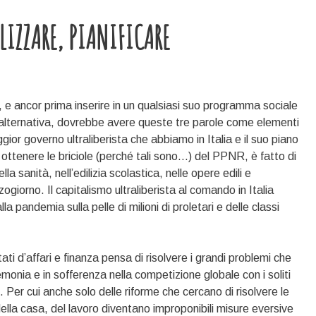
LIZZARE, PIANIFICARE
, e ancor prima inserire in un qualsiasi suo programma sociale
d’alternativa, dovrebbe avere queste tre parole come elementi
ggior governo ultraliberista che abbiamo in Italia e il suo piano
ttenere le briciole (perché tali sono…) del PPNR, è fatto di
lla sanità, nell’edilizia scolastica, nelle opere edili e
zzogiorno. Il capitalismo ultraliberista al comando in Italia
a pandemia sulla pelle di milioni di proletari e delle classi
ti d’affari e finanza pensa di risolvere i grandi problemi che
egemonia e in sofferenza nella competizione globale con i soliti
. Per cui anche solo delle riforme che cercano di risolvere le
lla casa, del lavoro diventano improponibili misure eversive