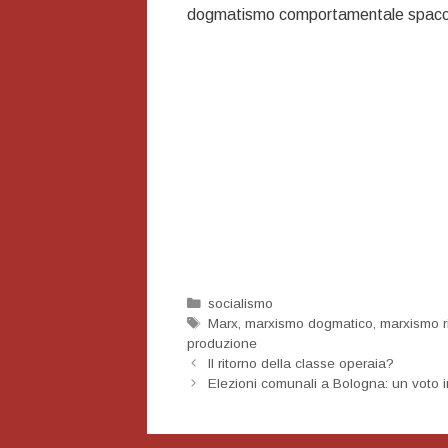
dogmatismo comportamentale spacciato
Categorie
socialismo
Tag
Marx
,
marxismo dogmatico
,
marxismo r
produzione
Navigazione
Il ritorno della classe operaia?
articolo
Elezioni comunali a Bologna: un voto 