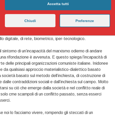
Accetta tutti
miche “cinesi”, welfariane, il socialismo è all’ordine del
vero socializzare) e pianificare è la strada giusta. Il
te, che sia capitalismo privato delle multinazionali o
Chiudi
Preferenze
a logica del dominio del capitale sul lavoro, in senso
la logica del controllo sociale, del pass che sia sanitario o
llo digitale, di rete, biometrico, iper-tecnologico.
l sintomo di un’incapacità del marxismo odierno di andare
Nessuna rifondazione è avvenuta. E questo spiega l’incapacità di
e delle principali organizzazioni comuniste italiane. Inidonee
e da qualsiasi approccio materialistico-dialettico basato
la società basato sul metodo dell’inchiesta, di costruzione di
 dalle contraddizioni sociali e dall’inchiesta sul campo. Molto
rsi su ciò che emerge dalla società e nel conflitto reale di
i solo cme scampoli di un conflitto passato, senza esserci
sserci.
 se noi lo facciamo vivere, rompendo gli steccati di un