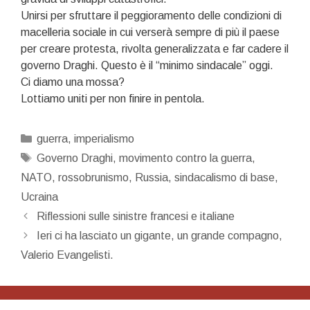
Unirsi per sfruttare il peggioramento delle condizioni di
macelleria sociale in cui verserà sempre di più il paese
per creare protesta, rivolta generalizzata e far cadere il
governo Draghi. Questo è il “minimo sindacale” oggi.
Ci diamo una mossa?
Lottiamo uniti per non finire in pentola.
Categorie
guerra
,
imperialismo
Tag
Governo Draghi
,
movimento contro la guerra
,
NATO
,
rossobrunismo
,
Russia
,
sindacalismo di base
,
Ucraina
Navigazione
Riflessioni sulle sinistre francesi e italiane
articolo
Ieri ci ha lasciato un gigante, un grande compagno,
Valerio Evangelisti.