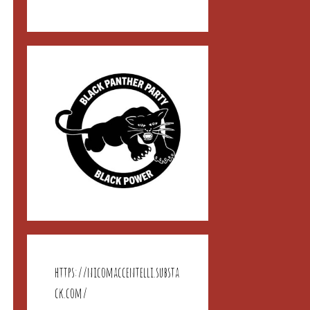
https://nicomaccentelli.substa
ck.com/