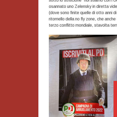
sotto lo striscione “noi stiamo con l’U
osannato uno Zelensky in diretta video
(dove sono finite quelle di otto anni
ritornello della no fly zone, che anche 
terzo conflitto mondiale, stavolta te