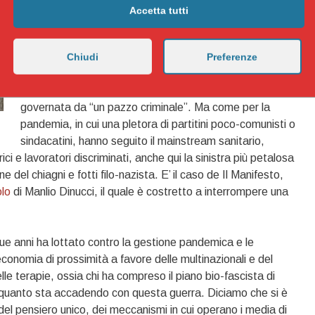
ciao fa poesia sulla guerra antirussa, ad artisti ricattati
Accetta tutti
per farli abiurare come Georgev alla Scala da parte del
sndaco Sala, a professori universitari che cercano un
ragionamento politico, all’ostracismo di gatti russi a
Chiudi
Preferenze
mostra felina, un disegno lucido di odio sociale che dai
“no vax” si estende a un’intera popolazione rea di essere
governata da “un pazzo criminale”. Ma come per la
pandemia, in cui una pletora di partitini poco-comunisti o
sindacatini, hanno seguito il mainstream sanitario,
rici e lavoratori discriminati, anche qui la sinistra più petalosa
 del chiagni e fotti filo-nazista. E’ il caso de Il Manifesto,
olo
di Manlio Dinucci, il quale è costretto a interrompere una
due anni ha lottato contro la gestione pandemica e le
economia di prossimità a favore delle multinazionali e del
elle terapie, ossia chi ha compreso il piano bio-fascista di
quanto sta accadendo con questa guerra. Diciamo che si è
 del pensiero unico, dei meccanismi in cui operano i media di