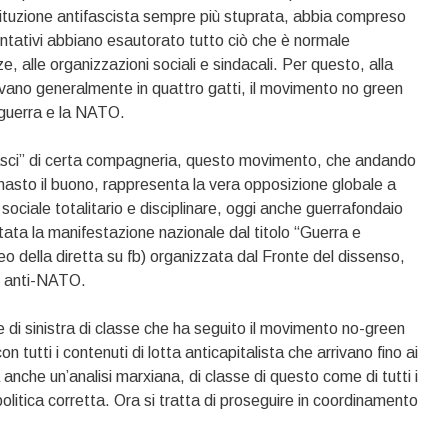
ituzione antifascista sempre più stuprata, abbia compreso
ativi abbiano esautorato tutto ciò che è normale
, alle organizzazioni sociali e sindacali. Per questo, alla
rovano generalmente in quattro gatti, il movimento no green
a guerra e la NATO.
li fasci” di certa compagneria, questo movimento, che andando
 rimasto il buono, rappresenta la vera opposizione globale a
sociale totalitario e disciplinare, oggi anche guerrafondaio
 stata la manifestazione nazionale dal titolo “Guerra e
deo della diretta su fb) organizzata dal Fronte del dissenso,
e anti-NATO.
 di sinistra di classe che ha seguito il movimento no-green
tutti i contenuti di lotta anticapitalista che arrivano fino ai
ma anche un’analisi marxiana, di classe di questo come di tutti i
litica corretta. Ora si tratta di proseguire in coordinamento