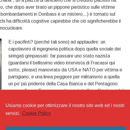
craina”, un a piazza di deficienti che si credono pacifisti ha
, che dopo aver tirato un pippone pietistico sulle vittime
 di bombardamenti in Donbass è un mistero…) è tornato sul
chi ha difficoltà cognitive capirebbe che ciò significherebbe il
rmocucleare.
E i pacifinti? (perché tali sono) ad applaudire: un
capolavoro di ingegneria politica dopo quella sociale dei
siringati grinpassati: far passare uno stato nazista
(guardarsi il bellissimo video intervista di Fracassi qui
sotto, please) manovrato da USA e NATO per vittima e
partigiano, e una linea peggiore per militarismo a quella
un po’ più pridente della Casa Bianca e del Pentagono
per pacifismo. Ecco a cosa ha portato l’euroliberismo del
PD, in un inno europeista alla guerra. C’è solo da fare i
complimenti.
Usiamo cookie per ottimizzare il nostro sito web ed i nostri
servizi.
Cookie Policy
Per arrivare a questo abbiamo visto di tutto: dalla
cantante banderista che cambiando le parole di Bella