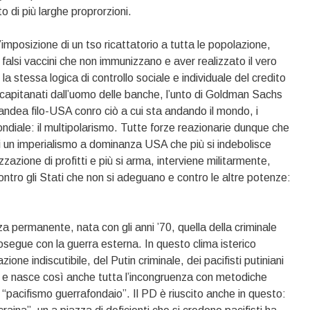
to di più larghe proprorzioni.
’imposizione di un tso ricattatorio a tutta le popolazione,
alsi vaccini che non immunizzano e aver realizzato il vero
a stessa logica di controllo sociale e individuale del credito
me capitanati dall’uomo delle banche, l’unto di Goldman Sachs
andea filo-USA conro ciò a cui sta andando il mondo, i
o mondiale: il multipolarismo. Tutte forze reazionarie dunque che
 di un imperialismo a dominanza USA che più si indebolisce
zzazione di profitti e più si arma, interviene militarmente,
ontro gli Stati che non si adeguano e contro le altre potenze:
za permanente, nata con gli anni ’70, quella della criminale
segue con la guerra esterna. In questo clima isterico
zione indiscutibile, del Putin criminale, dei pacifisti putiniani
i e nasce così anche tutta l’incongruenza con metodiche
“pacifismo guerrafondaio”. Il PD è riuscito anche in questo: