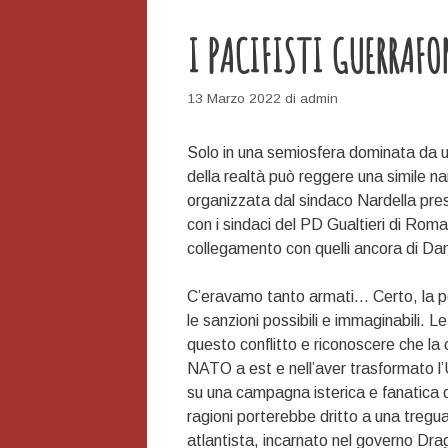
I PACIFISTI GUERRAF
13 Marzo 2022
di
admin
Solo in una semiosfera dominata da un 
della realtà può reggere una simile na
organizzata dal sindaco Nardella pre
con i sindaci del PD Gualtieri di Roma
collegamento con quelli ancora di Dan
C’eravamo tanto armati… Certo, la poli
le sanzioni possibili e immaginabili. L
questo conflitto e riconoscere che la 
NATO a est e nell’aver trasformato l’U
su una campagna isterica e fanatica 
ragioni porterebbe dritto a una tregua
atlantista, incarnato nel governo Dragh