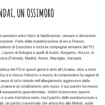
ONDAI, UN OSSIMORO
pensiero unico fatto di falsificazioni, censure e distorsioni
rrazione. Parlo della manifestazione di ieri a Firenze,
sidente di Eurocities e tutta la compagnia armante del PD,
, Lepore di Bologna e quelli di Assisi, Bergamo, Arezzo, in
zica (Polonia), Madrid, Atene, Marsiglia, Varsavia.
tica del PD in questi giorni è armi all’Ucraina, oltre a tutte
etta si è messo l’elmetto e invece di comprendere la ragioni di
causa di tutto risiede nell’allargamento aggressivo della
craina in un totalitarismo anti-russo, il suo partito ha messo
di europeismo guerrafondaio. Infatti riconoscere queste
 e a una trattativa seria, ma il partito delle euroburocrazie e
i, un partito trasversale che arriva fino alla Meloni, vuole