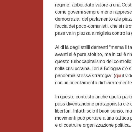
regime, abbia dato valore a una Cost
come governi sempre meno rappresent
democrazia: dal parlamento alle piazze
faccia dei poco-comunisti, che si rit
pass va in piazza a migliaia contro l
Al di là degli strilli dementi “mama 
avanti si è pure sfoltito, ma in cui è
questo turbocapitalismo del controllo 
nella crisi ucraina. Ieri a Bologna c’è
pandemia stessa strategia” (
qui
il vi
con un orientamento dichiaratement
In questo contesto anche quella parte
pass diventandone protagonista c’è con 
libertari. Infatti solo il buon senso, 
movimenti può portare a una tattica po
e di costruire organizzazione politica.