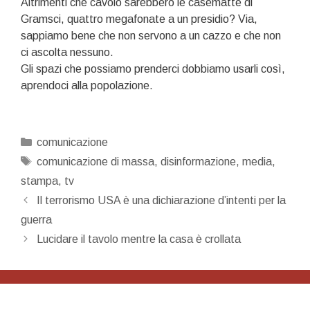
Altrimenti che cavolo sarebbero le casematte di
Gramsci, quattro megafonate a un presidio? Via,
sappiamo bene che non servono a un cazzo e che non
ci ascolta nessuno.
Gli spazi che possiamo prenderci dobbiamo usarli così,
aprendoci alla popolazione.
Categorie
comunicazione
Tag
comunicazione di massa
,
disinformazione
,
media
,
stampa
,
tv
Navigazione
Il terrorismo USA è una dichiarazione d’intenti per la
articolo
guerra
Lucidare il tavolo mentre la casa è crollata