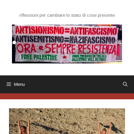
Vai
al
riflessioni per cambiare lo stato di cose presente
contenuto
Menu