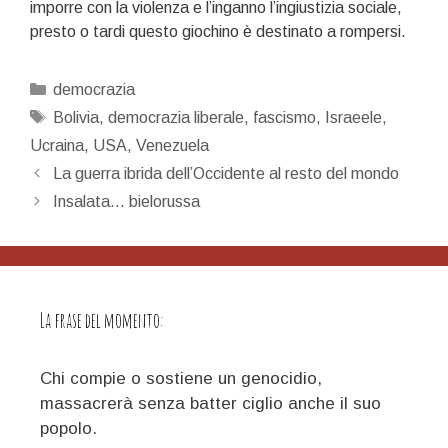
imporre con la violenza e l’inganno l’ingiustizia sociale,
presto o tardi questo giochino è destinato a rompersi.
Categorie
democrazia
Tag
Bolivia
,
democrazia liberale
,
fascismo
,
Israeele
,
Ucraina
,
USA
,
Venezuela
Navigazione
La guerra ibrida dell’Occidente al resto del mondo
articolo
Insalata… bielorussa
La frase del momento:
Chi compie o sostiene un genocidio,
massacrerà senza batter ciglio anche il suo
popolo.