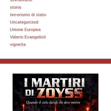
storia
terrorismo di stato
Uncategorized
Unione Europea
Valerio Evangelisti
vignetta