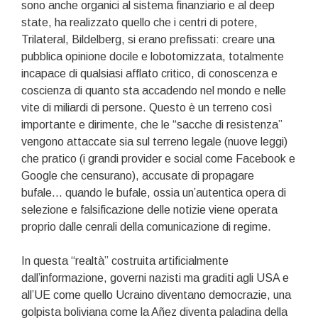
sono anche organici al sistema finanziario e al deep
state, ha realizzato quello che i centri di potere,
Trilateral, Bildelberg, si erano prefissati: creare una
pubblica opinione docile e lobotomizzata, totalmente
incapace di qualsiasi afflato critico, di conoscenza e
coscienza di quanto sta accadendo nel mondo e nelle
vite di miliardi di persone. Questo è un terreno così
importante e dirimente, che le “sacche di resistenza”
vengono attaccate sia sul terreno legale (nuove leggi)
che pratico (i grandi provider e social come Facebook e
Google che censurano), accusate di propagare
bufale… quando le bufale, ossia un’autentica opera di
selezione e falsificazione delle notizie viene operata
proprio dalle cenrali della comunicazione di regime.
In questa “realtà” costruita artificialmente
dall’informazione, governi nazisti ma graditi agli USA e
all’UE come quello Ucraino diventano democrazie, una
golpista boliviana come la Añez diventa paladina della