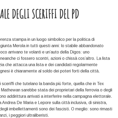
LE DEGLI SCERIFFI DEL PD
enza stampa in un luogo simbolico per la politica di
 giunta Merola in tutti questi anni: lo stabile abbandonato
oco arrivano te volanti e un’auto della Digos: uno
anche ci fossero scontri, azioni o chissà cos’altro. La lista
zia che attacca una lista e dei candidati regolarmente
ognesi è chiaramente al soldo dei poteri forti della città.
li sceriffi che tutelano la banda più forte, quella che in Tex
in Mathewan sarebbe stata dei proprietari della ferrovia o degli
sono addirittura arrivati a interferire nella campagna elettorale.
la Andrea De Maria e Lepore sulla città inclusiva, di sinistra,
degli imbellettamenti sono dei fascisti. O meglio: sono rimasti
zi, i peggiori ultraliberisti.