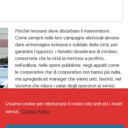
Perché nessuno deve disturbare il manovratore.
Come sempre nelle loro campagne elettorali devono
dare un’immagine inclusiva e solidale della città, per
garantire l’opposto: i famelici desiderata di cordate,
consorterie che la città la mettono a profitto,
nell’edilizia, nelle opere pubbliche, negli appalti come
le cooperative che di cooperativo non hanno più nulla,
ma spregiudicati manager che vanno unti, favoriti, nel
sistema che riduce i salari degli operatori ai servizi
alla persona, nelle esternalizzazioni.
Usiamo cookie per ottimizzare il nostro sito web ed i nostri
Ecco cosa c’è dietro alle operazioni sbirresche come
servizi.
Cookie Policy
quella di oggi. Il PD sa benissimo che vincerà con il
suo cumulo di falsità e facendo leva sui suoi serbatoi
di voti, portati dai vari suoi terminali settoriali nel