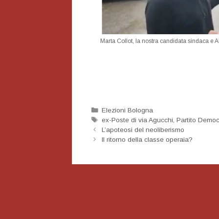
Marta Collot, la nostra candidata sindaca e 
Categorie
Elezioni Bologna
Tag
ex-Poste di via Agucchi
,
Partito Democ
Navigazione
L’apoteosi del neoliberismo
articolo
Il ritorno della classe operaia?