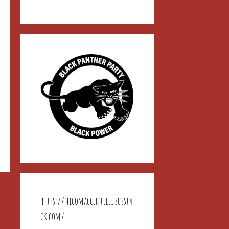
https://nicomaccentelli.substa
ck.com/