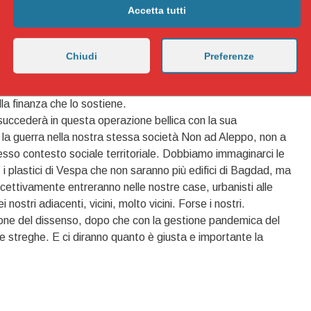
ria. Hanno trasformato la percezione stessa della nostra
Accetta tutti
doci considerare il condizionamento di regole calate dall’alto,
izione di normalità.
illare che ha creato paura, divisione sociale in partigianerie
Chiudi
Preferenze
questo ha aperto a una politica economica altamente
 nell’attacco all’economia di prossimità, nel favorire le grandi
lla finanza che lo sostiene.
ccederà in questa operazione bellica con la sua
e la guerra nella nostra stessa società Non ad Aleppo, non a
tesso contesto sociale territoriale. Dobbiamo immaginarci le
 i plastici di Vespa che non saranno più edifici di Bagdad, ma
rcettivamente entreranno nelle nostre case, urbanisti alle
i nostri adiacenti, vicini, molto vicini. Forse i nostri.
one del dissenso, dopo che con la gestione pandemica del
le streghe. E ci diranno quanto è giusta e importante la