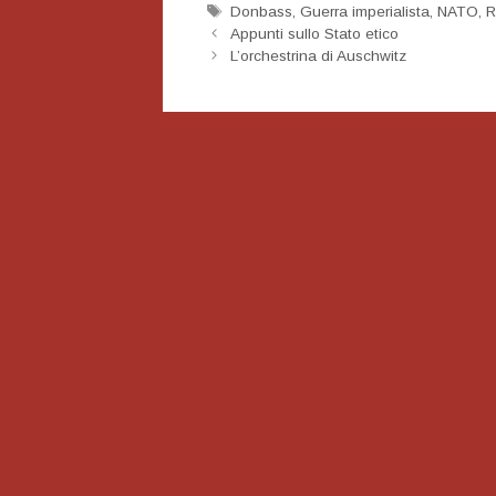
Tag
Donbass
,
Guerra imperialista
,
NATO
,
R
Navigazione
Appunti sullo Stato etico
articolo
L’orchestrina di Auschwitz