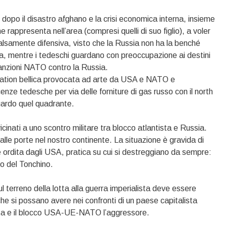
 dopo il disastro afghano e la crisi economica interna, insieme
he rappresenta nell’area (compresi quelli di suo figlio), a voler
falsamente difensiva, visto che la Russia non ha la benché
na, mentre i tedeschi guardano con preoccupazione ai destini
sanzioni NATO contro la Russia.
lation bellica provocata ad arte da USA e NATO e
enze tedesche per via delle forniture di gas russo con il north
uardo quel quadrante.
inati a uno scontro militare tra blocco atlantista e Russia.
alle porte nel nostro continente. La situazione è gravida di
 ordita dagli USA, pratica su cui si destreggiano da sempre:
fo del Tonchino.
 terreno della lotta alla guerra imperialista deve essere
e che si possano avere nei confronti di un paese capitalista
ita e il blocco USA-UE-NATO l’aggressore.