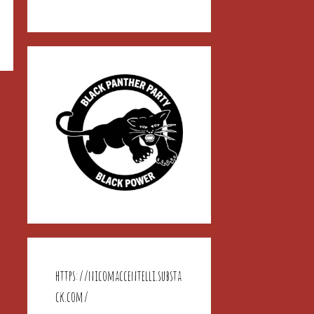
https://nicomaccentelli.substa
ck.com/