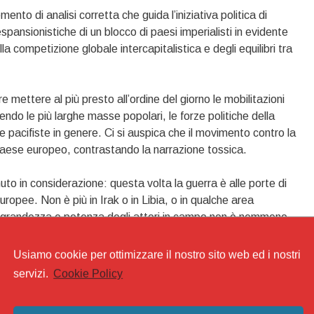
to di analisi corretta che guida l’iniziativa politica di
ansionistiche di un blocco di paesi imperialisti in evidente
la competizione globale intercapitalistica e degli equilibri tra
 mettere al più presto all’ordine del giorno le mobilitazioni
endo le più larghe masse popolari, le forze politiche della
ze pacifiste in genere. Ci si auspica che il movimento contro la
i paese europeo, contrastando la narrazione tossica.
to in considerazione: questa volta la guerra è alle porte di
ropee. Non è più in Irak o in Libia, o in qualche area
 la grandezza e potenza degli attori in campo non è nemmeno
con l’aggressione della NATO alla Serbia alla fine degli anni
forza di reazione della Russia e quindi si era limitata a
Usiamo cookie per ottimizzare il nostro sito web ed i nostri
 minacciare alcun alleato NATO.
servizi.
Cookie Policy
 passare la demolizione di diritti costituzionali attraverso la