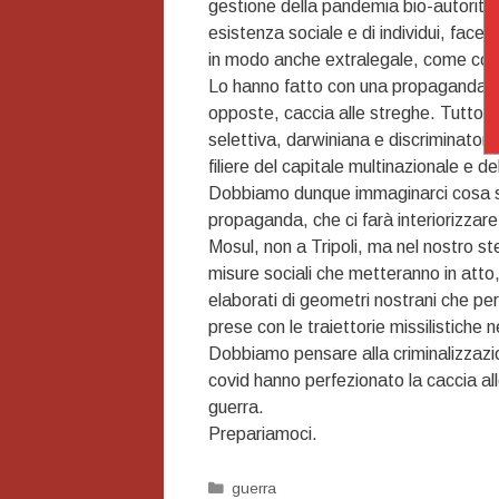
gestione della pandemia bio-autorita
esistenza sociale e di individui, facen
in modo anche extralegale, come cond
Lo hanno fatto con una propaganda cap
opposte, caccia alle streghe. Tutto 
selettiva, darwiniana e discriminatoria
filiere del capitale multinazionale e de
Dobbiamo dunque immaginarci cosa su
propaganda, che ci farà interiorizzar
Mosul, non a Tripoli, ma nel nostro s
misure sociali che metteranno in atto,
elaborati di geometri nostrani che pe
prese con le traiettorie missilistiche ne
Dobbiamo pensare alla criminalizzazi
covid hanno perfezionato la caccia al
guerra.
Prepariamoci.
Categorie
guerra