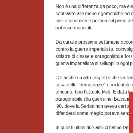
Non è una differenza da poco, ma elemen
contrasto alle mene egemoniche ed esp
crisi economica e politica sul piano del
potenze mondiali.
Da qui alle prossime settimane occorre
contro la guerra imperialista, coinvolg
sinistra di classe e antagonista e for
guerra imperialista si sviluppi in ogn
C’è anche un altro aspetto che va tenu
casa delle “democrazie” occidentali eu
africana, tipo l’attuale Mali. E data
paragonabile alla guerra nei Balcani, 
’90, dove la Serbia non aveva certo la 
difendersi come meglio poteva senza
In questi ultimi due anni ci hanno fatto