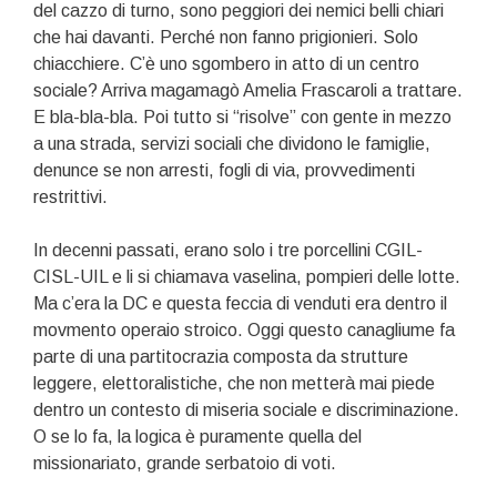
del cazzo di turno, sono peggiori dei nemici belli chiari
che hai davanti. Perché non fanno prigionieri. Solo
chiacchiere. C’è uno sgombero in atto di un centro
sociale? Arriva magamagò Amelia Frascaroli a trattare.
E bla-bla-bla. Poi tutto si “risolve” con gente in mezzo
a una strada, servizi sociali che dividono le famiglie,
denunce se non arresti, fogli di via, provvedimenti
restrittivi.
In decenni passati, erano solo i tre porcellini CGIL-
CISL-UIL e li si chiamava vaselina, pompieri delle lotte.
Ma c’era la DC e questa feccia di venduti era dentro il
movmento operaio stroico. Oggi questo canagliume fa
parte di una partitocrazia composta da strutture
leggere, elettoralistiche, che non metterà mai piede
dentro un contesto di miseria sociale e discriminazione.
O se lo fa, la logica è puramente quella del
missionariato, grande serbatoio di voti.