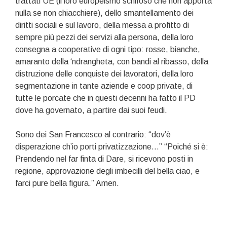
trattati UE (il loro europeismo schifoso che non apporta
nulla se non chiacchiere), dello smantellamento dei
diritti sociali e sul lavoro, della messa a profitto di
sempre più pezzi dei servizi alla persona, della loro
consegna a cooperative di ogni tipo: rosse, bianche,
amaranto della ‘ndrangheta, con bandi al ribasso, della
distruzione delle conquiste dei lavoratori, della loro
segmentazione in tante aziende e coop private, di
tutte le porcate che in questi decenni ha fatto il PD
dove ha governato, a partire dai suoi feudi.
Sono dei San Francesco al contrario: “dov’è
disperazione ch’io porti privatizzazione…” “Poiché si è:
Prendendo nel far finta di Dare, si ricevono posti in
regione, approvazione degli imbecilli del bella ciao, e
farci pure bella figura.” Amen.