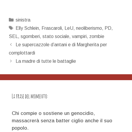
Categorie
sinistra
Tag
Elly Schlein
,
Frascaroli
,
LeU
,
neoliberismo
,
PD
,
SEL
,
sgomberi
,
stato sociale
,
vampiri
,
zombie
Navigazione
Le supercazzole d’antani e di Margherita per
articolo
complottardi
La madre di tutte le battaglie
La frase del momento:
Chi compie o sostiene un genocidio,
massacrerà senza batter ciglio anche il suo
popolo.