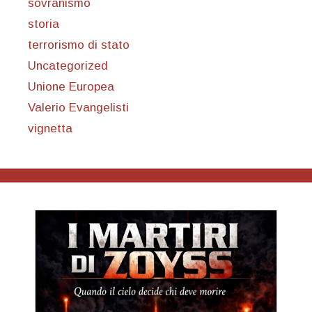
sovranismo
storia
terrorismo di stato
Uncategorized
Unione Europea
Valerio Evangelisti
vignetta