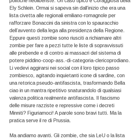
politiche neoliberiste. Un caso tipico è Coraggiosa della
Ely Schlein. Ormai si sapeva sin dall’inizio che era una
lista civetta alle regionali emiliano-romagnole per
rafforzare Bonaccini da sinistra con lo spauracchio
dell’avvento della lega alla presidenza della Regione.
Eppure questi zombie sono riusciti a richiamare altri
zombie per fare a pezzi tutte le liste di sopravvissuti
alle prebende e di contro ai massacri del sistema di
potere piddino-coop-ass.-di-categoria-clericoprodiano.
Li vedevi aggirarsi nei social con il loro tipico passo
zombiesco, agitando inquietanti icone di sardine, con
una retorica pseudo-antifascista, trasformando Bella
ciao in un mantra ripetitivo snaturandolo di qualsiasi
valenza politica realmente antifascista. Il fascismo
delle misure razziste e repressive come i decreti
Minniti? Figuriamoci! A parole sono bravi tutti. Ma la
pratica serve il re di Prussia.
Ma andiamo avanti. Gli zombie, che sia LeU o la lista