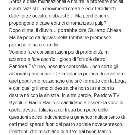
Soros e delle multinazionali e ridurre le proteste sociali
e anti-razziste in movimenti creati e ed eterodiretti
dalle forze occulte globaliste… Ma perché non si
propongono a case editrici di romanzetti pulp?
Dopo di me, il diluvio… potrebbe dire Giulietto Chiesa.
Ma ha poco da rigirarsi nella tomba: le premesse
politiche le ha create lui.
Volendo fare considerazioni più di profondità, mi
azzardo a fare anch’io il gioco di “chi c’è dietro”
Pandora TV: uno, nessuno centomila… non certo gli
abbonati pandoriani. C’è la volontà politica di cavalcare
quel populismo reazionario che si è formato con la Lega
e con quel grillismo di destra che non sta né con la
destra né con la sinistra. In altre parole, Pandora TV,
Byoblu e Radio Radio si candidano a essere la voce di
quella destra italiana a cui frega ben poco delle
questioni sociali, riducendole a generico malcontento di
ceti medi sparati fuori dal patto sociale novecentesco.
Emittenti che mischiano di tutto: dal buon Manlio