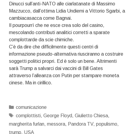
Dinucci sull’anti-NATO alle ciarlatanate di Massimo
Mazzucco, dall’ottima Lidia Undiemi a Vittorio Sgarbi, a
cambiacasacca come Bagnai.
Il pourpourrì che ne esce crea solo del casino,
mescolando contributi analitici corretti a sparate
complottarde da scie chimiche.
C’è da dire che difficilmente questi centri di
informazione pseudo-alternativa riusciranno a costruire
soggetti politici propri. Ed è solo un bene. Altrimenti
sarà Trump a salvarci dai vaccini di Bill Gates
attraverso l’alleanza con Putin per stampare moneta
cinese. Ma in cirillico.
Categorie
comunicazione
Tag
complottisti
,
George Floyd
,
Giulietto Chiesa
,
margherita furlan
,
messora
,
Pandora TV
,
populismo
,
trump
,
USA