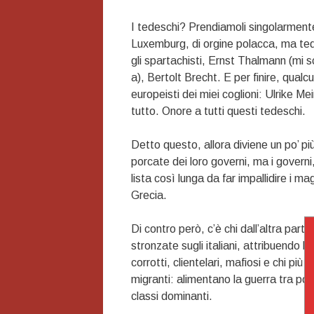
I tedeschi? Prendiamoli singolarmen
Luxemburg, di orgine polacca, ma ted
gli spartachisti, Ernst Thalmann (mi s
a), Bertolt Brecht. E per finire, qualc
europeisti dei miei coglioni: Ulrike M
tutto. Onore a tutti questi tedeschi.
Detto questo, allora diviene un po’ pi
porcate dei loro governi, ma i governi
lista così lunga da far impallidire i 
Grecia.
Di contro però, c’è chi dall’altra parte
stronzate sugli italiani, attribuendo l
corrotti, clientelari, mafiosi e chi più 
migranti: alimentano la guerra tra pov
classi dominanti.