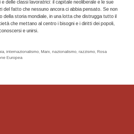
 delle classi lavoratrici: il capitale neoliberale e le sue
anzi del fatto che nessuno ancora ci abbia pensato. Se non
della storia mondiale, in una lotta che distrugga tutto il
tà che mettano al centro i bisogni e i diritti dei popoli,
onoscersi e unirsi.
ia
,
internazionalismo
,
Marx
,
nazionalismo
,
razzismo
,
Rosa
one Europea