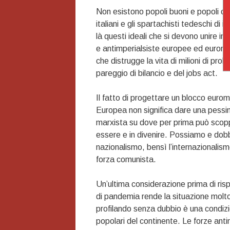
Non esistono popoli buoni e popoli catt
italiani e gli spartachisti tedeschi di
là questi ideali che si devono unire in
e antimperialsiste europee ed eurome
che distrugge la vita di milioni di prol
pareggio di bilancio e del jobs act.
Il fatto di progettare un blocco eurom
Europea non significa dare una pessim
marxista su dove per prima può scoppia
essere e in divenire. Possiamo e dobb
nazionalismo, bensì l’internazionalism
forza comunista.
Un’ultima considerazione prima di risp
di pandemia rende la situazione molto
profilando senza dubbio è una condizio
popolari del continente. Le forze ant