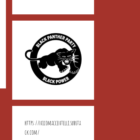
https://nicomaccentelli.substa
ck.com/