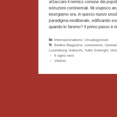
attaccare il nemico comune dei popoli e
istituzioni continentali. Mi stupisco 
insorgiamo ora, in questo nuovo snodo 
paradigma neoliberale, edificando socie
quando lo faremo? Il primo passo è ric
Categorie
internazionalismo
,
Uncategorized
Tag
Berlino Magazine
,
comunismo
,
German
Luxemburg
,
tedeschi
,
Tullio Solenghi
,
Uni
Navigazione
Il cigno nero
articolo
Visitors