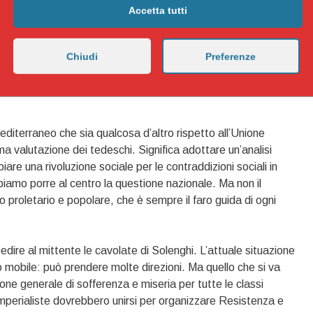
Accetta tutti
ivi. Esistono sfruttatori e sfruttati. Esistono i partigiani
 ieri e di oggi. Sono questi oggi, coloro che incarnano qui come
sieme ai maquis francesi di oggi e a tutte le forze antifasciste
Chiudi
Preferenze
diterranee per una nuova Resistenza al mostro neoliberale
etari nella Germania delle leggi Hartz così come nell’Italia del
editerraneo che sia qualcosa d’altro rispetto all’Unione
a valutazione dei tedeschi. Significa adottare un’analisi
re una rivoluzione sociale per le contraddizioni sociali in
iamo porre al centro la questione nazionale. Ma non il
o proletario e popolare, che è sempre il faro guida di ogni
edire al mittente le cavolate di Solenghi. L’attuale situazione
 mobile: può prendere molte direzioni. Ma quello che si va
ne generale di sofferenza e miseria per tutte le classi
imperialiste dovrebbero unirsi per organizzare Resistenza e