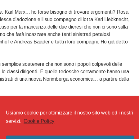
te. Karl Marx… ho forse bisogno di trovare argomenti? Rosa
esca d’adozione e il suo compagno di lotta Karl Liebknecht,
cuso per la mancanza delle due dieresi che non ci sono sulla
uno che farà incazzare anche tanti sinistrati petalosi
einhof e Andreas Baader e tutti i loro compagni. Ho già detto
ù semplice sostenere che non sono i popoli colpevoli delle
, le classi dirigenti. E quelle tedesche certamente hanno una
magistrati di una nuova Norimberga economica… a partire dalla
 controreplica (
qui
) su berlinomagazine.com con altrettante
e disgrazie del nostro paese alla nostra presunta indole di
Usiamo cookie per ottimizzare il nostro sito web ed i nostri
ne ha più ne metta. Gli uni e gli altri sono come i leghisti con i
servizi.
Cookie Policy
eri con la sola funzione di creare consenso per le proprie