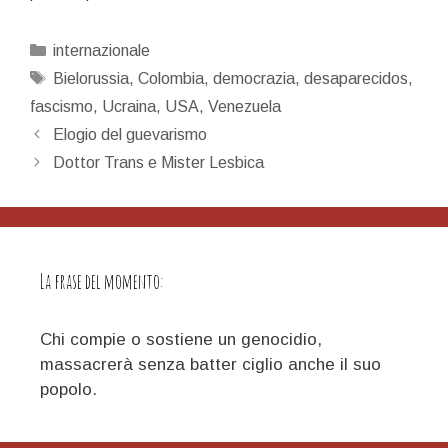
Categorie
internazionale
Tag
Bielorussia
,
Colombia
,
democrazia
,
desaparecidos
,
fascismo
,
Ucraina
,
USA
,
Venezuela
Navigazione
Elogio del guevarismo
articolo
Dottor Trans e Mister Lesbica
La frase del momento:
Chi compie o sostiene un genocidio,
massacrerà senza batter ciglio anche il suo
popolo.