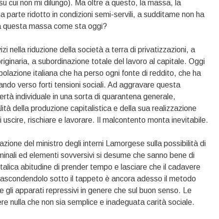
 su cui non mi dilungo). Ma oltre a questo, la massa, la
ma parte ridotto in condizioni semi-servili, a sudditame non ha
 Ma questa massa come sta oggi?
vizi nella riduzione della società a terra di privatizzazioni, a
iginaria, a subordinazione totale del lavoro al capitale. Oggi
olazione italiana che ha perso ogni fonte di reddito, che ha
dando verso forti tensioni sociali. Ad aggravare questa
bertà individuale in una sorta di quarantena generale,
lità della produzione capitalistica e della sua realizzazione
i uscire, rischiare e lavorare. Il malcontento monta inevitabile.
ione del ministro degli interni Lamorgese sulla possibilità di
iminali ed elementi sovversivi si desume che sanno bene di
italica abitudine di prender tempo e lasciare che il cadavere
 nascondendolo sotto il tappeto è ancora adesso il metodo
 e gli apparati repressivi in genere che sul buon senso. Le
re nulla che non sia semplice e inadeguata carità sociale.