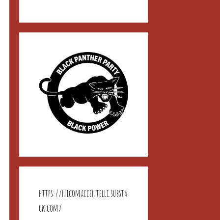
https://nicomaccentelli.substa
ck.com/