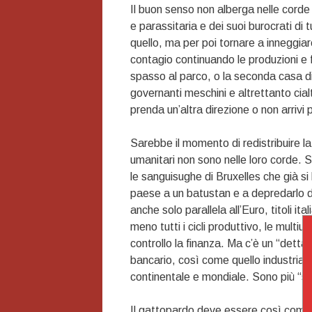
Il buon senso non alberga nelle corde
e parassitaria e dei suoi burocrati di
quello, ma per poi tornare a inneggiar
contagio continuando le produzioni e 
spasso al parco, o la seconda casa di
governanti meschini e altrettanto cialt
prenda un’altra direzione o non arrivi 
Sarebbe il momento di redistribuire la 
umanitari non sono nelle loro corde. S
le sanguisughe di Bruxelles che già si
paese a un batustan e a depredarlo de
anche solo parallela all’Euro, titoli ita
meno tutti i cicli produttivo, le multiu
controllo la finanza. Ma c’è un “dettagl
bancario, così come quello industriale
continentale e mondiale. Sono più “s
Il gattopardo deve essere così com’è