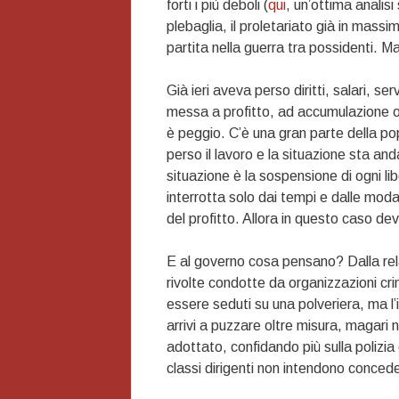
forti i più deboli (
qui
, un’ottima analisi
plebaglia, il proletariato già in massi
partita nella guerra tra possidenti.
Già ieri aveva perso diritti, salari, ser
messa a profitto, ad accumulazione or
è peggio. C’è una gran parte della pop
perso il lavoro e la situazione sta an
situazione è la sospensione di ogni li
interrotta solo dai tempi e dalle moda
del profitto. Allora in questo caso dev
E al governo cosa pensano? Dalla relaz
rivolte condotte da organizzazioni cr
essere seduti su una polveriera, ma l’
arrivi a puzzare oltre misura, magari
adottato, confidando più sulla polizia
classi dirigenti non intendono concede