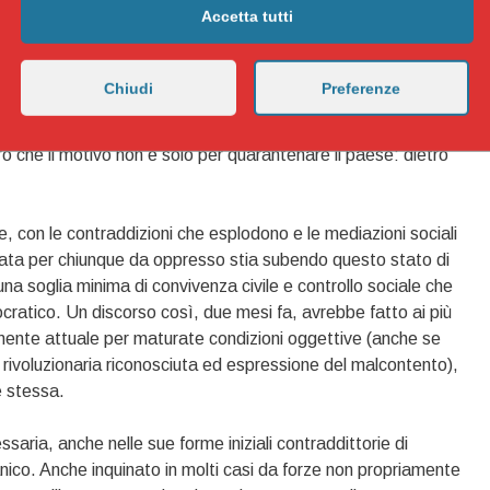
Accetta tutti
, che soprattutto si tramanda a sinistra con i dem(enziali)
e” per mandare tutto a schifio. Noi non sappiamo cosa ci
a adesso possiamo dire che nell’Europa euroliberale può
Chiudi
Preferenze
i soli eurosovranisti alla Orban che in Ungheria, ma anche in
 fatto veri e propri golpe fascisti: l’esercito per le strade ora
o che il motivo non è solo per quarantenare il paese: dietro
one, con le contraddizioni che esplodono e le mediazioni sociali
ata per chiunque da oppresso stia subendo questo stato di
 soglia minima di convivenza civile e controllo sociale che
atico. Un discorso così, due mesi fa, avrebbe fatto ai più
nte attuale per maturate condizioni oggettive (anche se
rivoluzionaria riconosciuta ed espressione del malcontento),
e stessa.
ssaria, anche nelle sue forme iniziali contraddittorie di
nico. Anche inquinato in molti casi da forze non propriamente