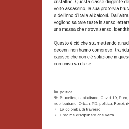
cristalline. Questa classe dirigente 
volto assassino, la sua protervia bruta
e dell’inno d’Italia ai balconi. Dall’a
vogliono saltare teste in senso letteral
una massa che ritrova senso, identità 
Questo è ciò che sta mettendo a nudo 
decenni non hanno compreso, tra riduzio
capisce che non c’è soluzione in ques
comunisti va da sé.
Categorie
politica
Tag
Bruxelles
,
capitalismo
,
Covid-19
,
Euro
neoliberismo
,
Orban
,
PD
,
politica
,
Renzi
,
r
Navigazione
La colomba di traverso
articolo
Il regime disciplinare che verrà