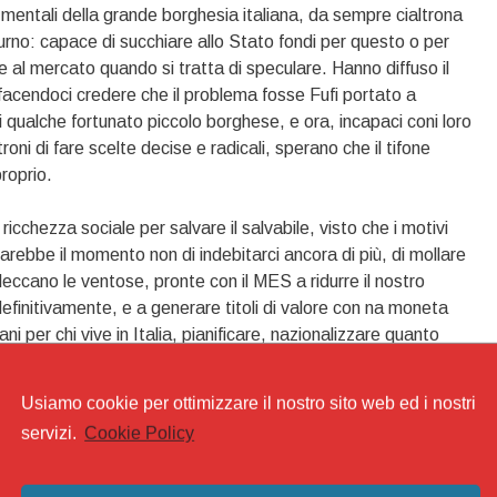
 mentali della grande borghesia italiana, da sempre cialtrona
 turno: capace di succhiare allo Stato fondi per questo o per
e al mercato quando si tratta di speculare. Hanno diffuso il
facendoci credere che il problema fosse Fufi portato a
 qualche fortunato piccolo borghese, e ora, incapaci coni loro
roni di fare scelte decise e radicali, sperano che il tifone
proprio.
ricchezza sociale per salvare il salvabile, visto che i motivi
arebbe il momento non di indebitarci ancora di più, di mollare
 leccano le ventose, pronte con il MES a ridurre il nostro
finitivamente, e a generare titoli di valore con na moneta
liani per chi vive in Italia, pianificare, nazionalizzare quanto
tilities che oggi fanno funzionare il paese, mettere sotto
io”: la classe dirigente, la finanza italiana, il sistema
Usiamo cookie per ottimizzare il nostro sito web ed i nostri
 è legato per investimentie partecipazioni alla finanza
servizi.
Cookie Policy
abaudi” di Cavour.
, come è stato fissato a Maastricht e a Lisbona. Costi quel