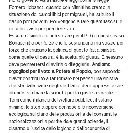
PD al governo vara misure e leggi come la legge
Fornero, jobsact, quando con Minniti ha creato la
situazione dei campi libici per migranti, ha istituito il
daspo per i poveri? Poi vengono a fare gli antifascisti e
gli antirazzisti per prendere voti.
Essere di sinistra e non votare per il PD (in questo caso
Bonaccini) o per forze che lo sostengono ma votare per
forze che criticano la politica di questa falsa sinistra
come quelle di destra, è la scelta più giusta. E nessuno
deve permettersi di svilirla o dileggiarla.
Andiamo
orgogliosi per il voto a Potere al Popolo
, ben sapendo
d’aver contribuito a far tornare nel paese una sinistra
che sta dalla parte degli sfruttati e degli oppressi e che
intende cambiare la società per la giustizia sociale.
Temi come il rilancio del welfare pubblico, il salario
minimo, lo stop a opere dannose e la riconversione
ecologica sul piano delle produzioni e dei consumi, le
nazionalizzazioni a partire dale grandi aziende, il
disarmo e l’uscita dalle logiche e dall’economia di