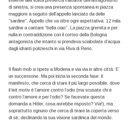
insieme alla solita presen
za militante dell’antagonismo
di sinistra, si crea una presenza spontanea in piazza
maggiore a seguito dell’appello lanciato da delle
“sardine”. Appello che va oltre ogni aspettativa: 12 mila
sardine a cantare “bella ciao”. La piazza gremita e per
nulla in contraddizione con il corteo della Bologna
antagonista che intanto si prendeva sciabolate d’acqua
dagli idranti polizieschi in via Riva di Reno.
Il flash mob si ripete a Modena e via via in altre città. E’
un successone. Ma poi inizia la seconda fase: il
manifesto, che cerca di stare il più largo possibile, dove
il leit motiv è l’amore contro l’odio (ma scusate chi è
contro l’amore e per l’odio? Se facevate questa
domanda a Hitler, cosa avrebbe risposto? Via!), ma
soprattutto ognuno che cerca di tirare la coperta verso
di sé, declinando la sua visione sardinica del mondo.