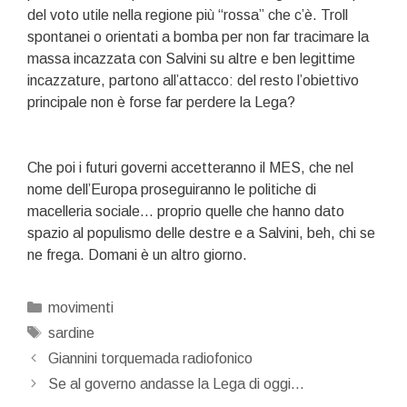
del voto utile nella regione più “rossa” che c’è. Troll
spontanei o orientati a bomba per non far tracimare la
massa incazzata con Salvini su altre e ben legittime
incazzature, partono all’attacco: del resto l’obiettivo
principale non è forse far perdere la Lega?
Che poi i futuri governi accetteranno il MES, che nel
nome dell’Europa proseguiranno le politiche di
macelleria sociale… proprio quelle che hanno dato
spazio al populismo delle destre e a Salvini, beh, chi se
ne frega. Domani è un altro giorno.
Categorie
movimenti
Tag
sardine
Navigazione
Giannini torquemada radiofonico
articolo
Se al governo andasse la Lega di oggi…