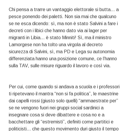
Chi pensa a trarre un vantaggio elettorale si butta… a
pesce ponendo dei paletti. Non sia mai che qualcuno
se ne esca dicendo: sì, ma non è stato Salvini a fare i
decreti con i libici che hanno dato via ai lager per
migranti in Libia… è stato Minniti! Sì, ma il ministro
Lamorgese non ha tolto una virgola al decreto
sicurezza di Salvini, sì, ma PD e Lega su autonomia
differenziata hanno una posizione comune, ce l’hanno
sulla TAV, sulle misure riguardo il lavoro e così via.
Per cui, come quando si andava a scuola e i professori
ti ripetevano il mantra “non si fa politica”, le maestrine
dai capelli rossi (giusto solo quelli) “ammaestrate per”
se ne vengono fuori nei gruppi social sardinici a
insegnare cosa si deve dibattere e cosa no e a
bacchettare gli “estremisti”, definiti come partitici e
politicisti… che questo movimento duri giusto il tempo