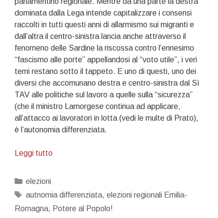
parlamentino regionale. Mentre da una parte la destra
dominata dalla Lega intende capitalizzare i consensi
raccolti in tutti questi anni di allarmismo sui migranti e
dall’altra il centro-sinistra lancia anche attraverso il
fenomeno delle Sardine la riscossa contro l’ennesimo
“fascismo alle porte” appellandosi al “voto utile”, i veri
temi restano sotto il tappeto. E uno di questi, uno dei
diversi che accomunano destra e centro-sinistra dal Sì
TAV alle politiche sul lavoro a quelle sulla “sicurezza”
(che il ministro Lamorgese continua ad applicare,
all’attacco ai lavoratori in lotta (vedi le multe di Prato),
è l’autonomia differenziata.
Autonomia
Leggi tutto
differenziata:
prima…
Categorie
elezioni
alcuni
Tag
autnomia differenziata
,
elezioni regionali Emilia-
italiani
Romagna
,
Potere al Popolo!