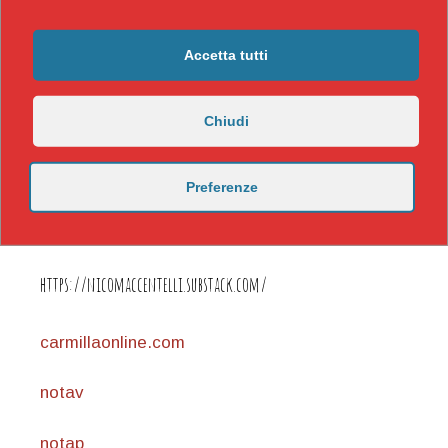
Accetta tutti
Chiudi
Preferenze
https://nicomaccentelli.substack.com/
carmillaonline.com
notav
notap