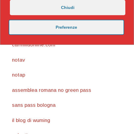
Chiudi
https://nicomaccentelli.substack.com/
Preferenze
carmillaonline.com
notav
notap
assemblea romana no green pass
sans pass bologna
il blog di wuming