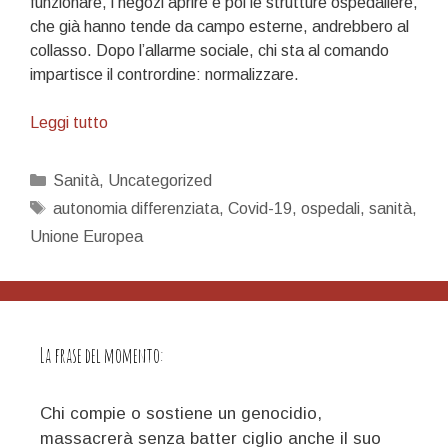
funzionare, i negozi aprire e poi le strutture ospedaliere,
che già hanno tende da campo esterne, andrebbero al
collasso. Dopo l’allarme sociale, chi sta al comando
impartisce il contrordine: normalizzare.
Il
Leggi tutto
male
perfetto
Categorie
Sanità
,
Uncategorized
Tag
autonomia differenziata
,
Covid-19
,
ospedali
,
sanità
,
Unione Europea
La frase del momento:
Chi compie o sostiene un genocidio,
massacrerà senza batter ciglio anche il suo