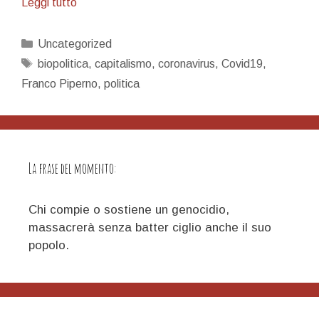
Biopolitica
Leggi tutto
Categorie
Uncategorized
Tag
biopolitica
,
capitalismo
,
coronavirus
,
Covid19
,
Franco Piperno
,
politica
La frase del momento:
Chi compie o sostiene un genocidio,
massacrerà senza batter ciglio anche il suo
popolo.