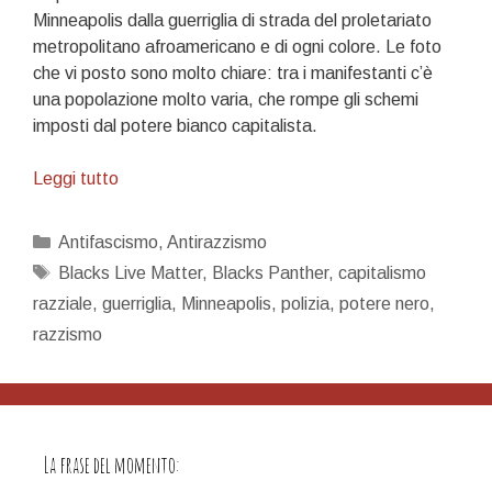
Minneapolis dalla guerriglia di strada del proletariato
metropolitano afroamericano e di ogni colore. Le foto
che vi posto sono molto chiare: tra i manifestanti c’è
una popolazione molto varia, che rompe gli schemi
imposti dal potere bianco capitalista.
Una
Leggi tutto
buona
notizia
Categorie
Antifascismo
,
Antirazzismo
Tag
Blacks Live Matter
,
Blacks Panther
,
capitalismo
razziale
,
guerriglia
,
Minneapolis
,
polizia
,
potere nero
,
razzismo
La frase del momento: