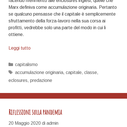
facendo riferimento alle enclosures inglesi, quelle che
Marx definiva come accumulazione originaria. Pertanto
se qualcuno pensasse che il capitale è semplicemente
sfruttamento della forza-lavoro nella sua corsa ai
profitti, vedrebbe solo una parte del modo in cui li
ottiene.
Predazione
Leggi tutto
nel
ballo
Categorie
capitalismo
del
Tag
accumulazione originaria
,
capitale
,
classe
,
mattone
eclosures
,
predazione
Riflessioni sulla pandemia
20 Maggio 2020
di
admin