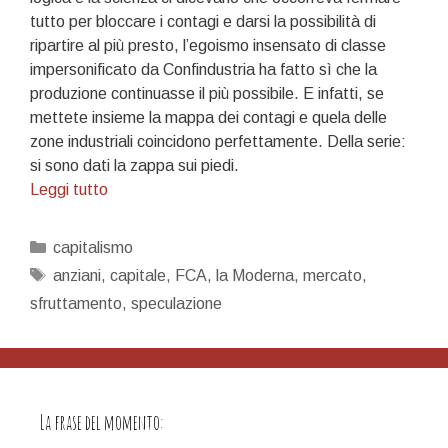
tutto per bloccare i contagi e darsi la possibilità di
ripartire al più presto, l’egoismo insensato di classe
impersonificato da Confindustria ha fatto sì che la
produzione continuasse il più possibile. E infatti, se
mettete insieme la mappa dei contagi e quela delle
zone industriali coincidono perfettamente. Della serie:
si sono dati la zappa sui piedi.
Riflessioni
Leggi tutto
sulla
pandemia
Categorie
capitalismo
Tag
anziani
,
capitale
,
FCA
,
la Moderna
,
mercato
,
sfruttamento
,
speculazione
La frase del momento: