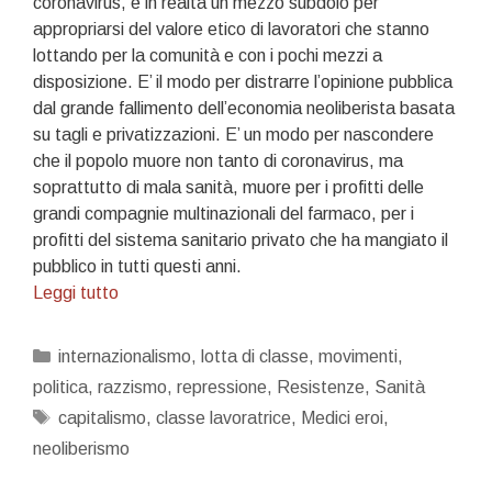
coronavirus, è in realtà un mezzo subdolo per
appropriarsi del valore etico di lavoratori che stanno
lottando per la comunità e con i pochi mezzi a
disposizione. E’ il modo per distrarre l’opinione pubblica
dal grande fallimento dell’economia neoliberista basata
su tagli e privatizzazioni. E’ un modo per nascondere
che il popolo muore non tanto di coronavirus, ma
soprattutto di mala sanità, muore per i profitti delle
grandi compagnie multinazionali del farmaco, per i
profitti del sistema sanitario privato che ha mangiato il
pubblico in tutti questi anni.
Chi
Leggi tutto
specula
sul
Categorie
internazionalismo
,
lotta di classe
,
movimenti
,
personale
politica
,
razzismo
,
repressione
,
Resistenze
,
Sanità
medico…
Tag
capitalismo
,
classe lavoratrice
,
Medici eroi
,
neoliberismo