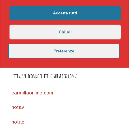
Accetta tutti
Chiudi
Preferenze
https://nicomaccentelli.substack.com/
carmillaonline.com
notav
notap