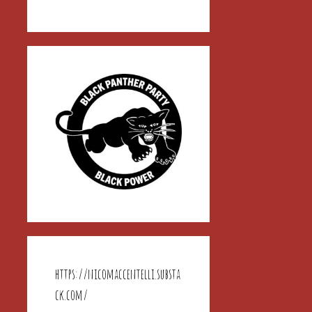
https://nicomaccentelli.substa
ck.com/