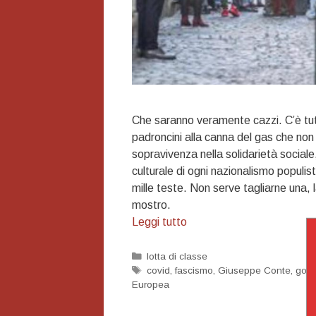
Che saranno veramente cazzi. C’è tutt
padroncini alla canna del gas che non
sopravivenza nella solidarietà sociale
culturale di ogni nazionalismo populis
mille teste. Non serve tagliarne una,
mostro.
Che
Leggi tutto
succederà
dall’autunno
Categorie
lotta di classe
Tag
covid
,
fascismo
,
Giuseppe Conte
,
gove
in
Europea
poi?