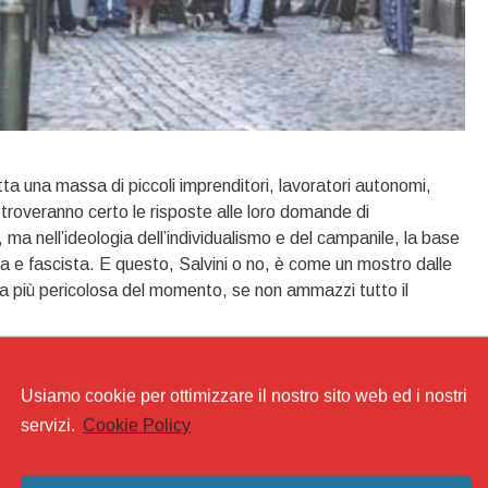
a una massa di piccoli imprenditori, lavoratori autonomi,
 troveranno certo le risposte alle loro domande di
, ma nell’ideologia dell’individualismo e del campanile, la base
ta e fascista. E questo, Salvini o no, è come un mostro dalle
 la più pericolosa del momento, se non ammazzi tutto il
Usiamo cookie per ottimizzare il nostro sito web ed i nostri
rno giallo-rosa
,
Lamorgese
,
miseria
,
populismo
,
Salvini
,
Unione
servizi.
Cookie Policy