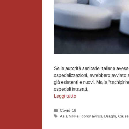
Se le autorità sanitarie italiane avesse
ospedalizzazioni, avrebbero avviato a
già esistenti e nuovi. Ma la “tachipiri
ospedali intasati.
Leggi tutto
Categorie
Covid-19
Tag
Asia Nikkei
,
coronavirus
,
Draghi
,
Giuse