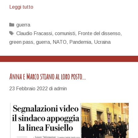
I
Leggi tutto
pacifisti
guerrafondai,
Categorie
guerra
un
Tag
Claudio Fracassi
,
comunisti
,
Fronte del dissenso
,
ossimoro
green pass
,
guerra
,
NATO
,
Pandemia
,
Ucraina
Anna e Marco stiano al loro posto…
23 Febbraio 2022
di
admin