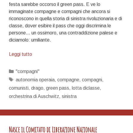
festa sarebbe occorso il green pass. E ve lo
immaginate compagne e compagni che ancora si
riconoscono in quella storia di sinistra rivoluzionaria e di
classe, dover esibire il pass che oggi discrimina le
persone… un ossimoro, una contraddizione palese e
diciamolo: umiliante.
L’orchestrina
Leggi tutto
di
Auschwitz
Categorie
"compagni"
Tag
autonomia operaia
,
compagne
,
compagni
,
comunisti
,
drago
,
green pass
,
lotta diclasse
,
orchestrina di Auschwitz
,
sinistra
Nasce il Comitato di Liberazione Nazionale