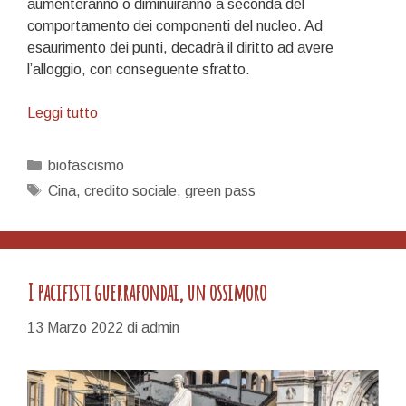
aumenteranno o diminuiranno a seconda del
comportamento dei componenti del nucleo. Ad
esaurimento dei punti, decadrà il diritto ad avere
l’alloggio, con conseguente sfratto.
Un
Leggi tutto
laboratorio
di
Categorie
biofascismo
disciplinamento
Tag
Cina
,
credito sociale
,
green pass
sociale
I pacifisti guerrafondai, un ossimoro
13 Marzo 2022
di
admin