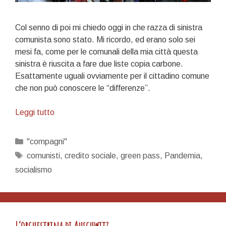
Col senno di poi mi chiedo oggi in che razza di sinistra
comunista sono stato. Mi ricordo, ed erano solo sei
mesi fa, come per le comunali della mia città questa
sinistra è riuscita a fare due liste copia carbone.
Esattamente uguali ovviamente per il cittadino comune
che non può conoscere le “differenze”.
Col
Leggi tutto
senno
di
Categorie
"compagni"
poi…
Tag
comunisti
,
credito sociale
,
green pass
,
Pandemia
,
socialismo