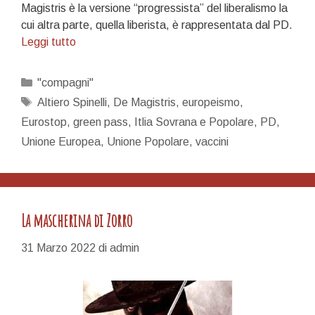
Magistris è la versione “progressista” del liberalismo la
cui altra parte, quella liberista, è rappresentata dal PD.
Vogliamo
Leggi tutto
parlare
di
Categorie
"compagni"
politica?
Tag
Altiero Spinelli
,
De Magistris
,
europeismo
,
Parliamone.
Eurostop
,
green pass
,
Itlia Sovrana e Popolare
,
PD
,
Unione Europea
,
Unione Popolare
,
vaccini
La mascherina di Zorro
31 Marzo 2022
di
admin