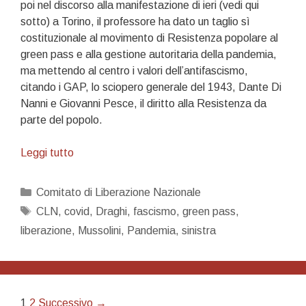
poi nel discorso alla manifestazione di ieri (vedi qui
sotto) a Torino, il professore ha dato un taglio sì
costituzionale al movimento di Resistenza popolare al
green pass e alla gestione autoritaria della pandemia,
ma mettendo al centro i valori dell’antifascismo,
citando i GAP, lo sciopero generale del 1943, Dante Di
Nanni e Giovanni Pesce, il diritto alla Resistenza da
parte del popolo.
Nasce
Leggi tutto
il
Comitato
Categorie
Comitato di Liberazione Nazionale
di
Tag
CLN
,
covid
,
Draghi
,
fascismo
,
green pass
,
Liberazione
liberazione
,
Mussolini
,
Pandemia
,
sinistra
Nazionale
Navigazione
1
2
Successivo →