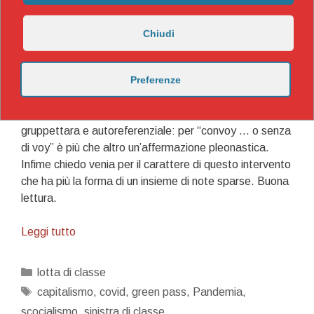
mediante il green pass e super green pass), preso allo
stremo, vediamo entrare sulla scena conflittuale,
Chiudi
segmenti politici e sindacali della sinistra di classe,
vediamo una politicizzazione in senso marxista degli
Preferenze
Studenti contro il green pass
. Anche se in ritardo
l’antagonismo anticapitalista fa la sua apparizione. Si
tratta di recidere i cordone ombelicale di una sinistra
gruppettara e autoreferenziale: per “convoy … o senza
di voy” è più che altro un’affermazione pleonastica.
Infime chiedo venia per il carattere di questo intervento
che ha più la forma di un insieme di note sparse. Buona
lettura.
Convoy…
Leggi tutto
o
senza
Categorie
lotta di classe
di
Tag
capitalismo
,
covid
,
green pass
,
Pandemia
,
voy!
scocialismo
,
sinistra di classe