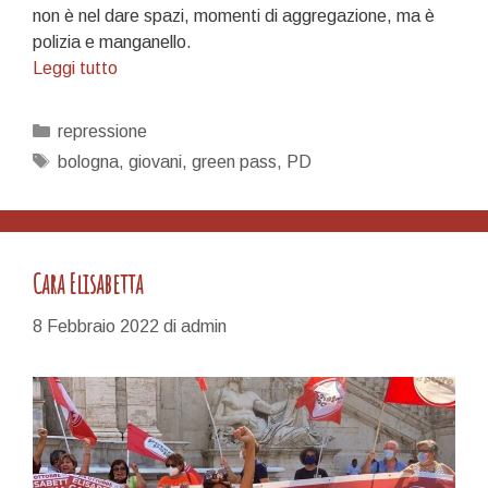
non è nel dare spazi, momenti di aggregazione, ma è
polizia e manganello.
Anna
Leggi tutto
e
Marco
Categorie
repressione
stiano
Tag
bologna
,
giovani
,
green pass
,
PD
al
loro
posto…
Cara Elisabetta
8 Febbraio 2022
di
admin