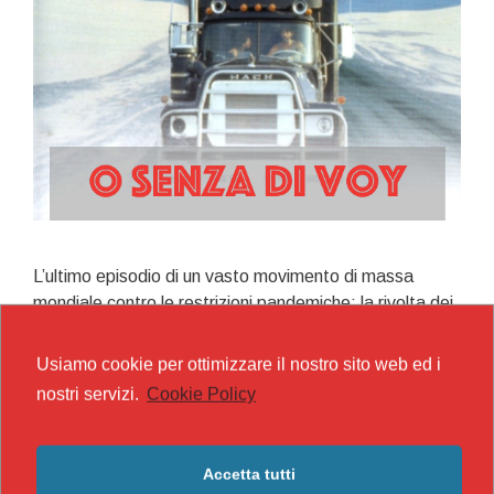
L’ultimo episodio di un vasto movimento di massa
mondiale contro le restrizioni pandemiche: la rivolta dei
camionisti canadesi, mi ha indotto a proseguire le mie
riflessioni a ruota libera, auspicando che possano
Usiamo cookie per ottimizzare il nostro sito web ed i
essere utili nel confronto politico a sinistra. Oggi, anche
nostri servizi.
Cookie Policy
in una situazione in cui il movimento italiano sta
subendo una flessione dovuta in parte all’attacco
fortemente aggressivo da parte del regime draghista
Accetta tutti
(obbligo vaccinale per gli over 50, misure draconiane