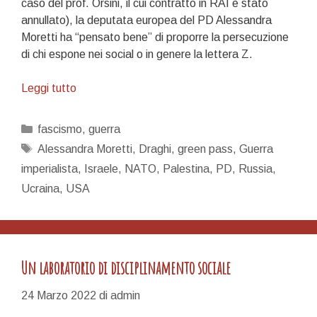
caso del prof. Orsini, il cui contratto in RAI è stato
annullato), la deputata europea del PD Alessandra
Moretti ha “pensato bene” di proporre la persecuzione
di chi espone nei social o in genere la lettera Z.
La
Leggi tutto
mascherina
di
Categorie
fascismo
,
guerra
Zorro
Tag
Alessandra Moretti
,
Draghi
,
green pass
,
Guerra
imperialista
,
Israele
,
NATO
,
Palestina
,
PD
,
Russia
,
Ucraina
,
USA
Un laboratorio di disciplinamento sociale
24 Marzo 2022
di
admin