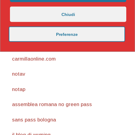
Chiudi
Preferenze
https://nicomaccentelli.substack.com/
carmillaonline.com
notav
notap
assemblea romana no green pass
sans pass bologna
il blog di wuming