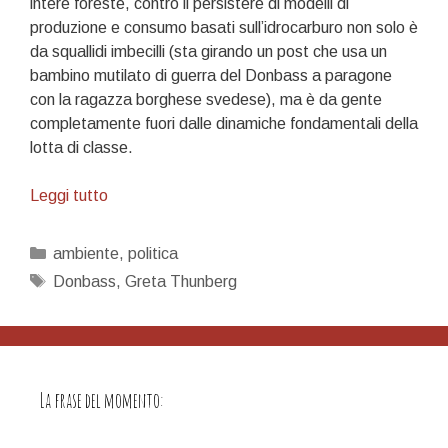
intere foreste, contro il persistere di modelli di
produzione e consumo basati sull’idrocarburo non solo è
da squallidi imbecilli (sta girando un post che usa un
bambino mutilato di guerra del Donbass a paragone
con la
ragazza borghese svedese), ma è da gente
completamente fuori dalle dinamiche fondamentali della
lotta di classe.
Distruggi
Leggi tutto
il
sistema,
Categorie
ambiente
,
politica
non
Tag
Donbass
,
Greta Thunberg
il
pianeta!
La frase del momento: