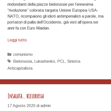
rindondanti della piazze bielorussie per l’ennesima
“rivoluzione” colorata targata Unione Europea-USA-
NATO, ricompaiono gli idioti antimperialisti a parole, ma
portatori di palla dell’Occidente, già visti all’opera sei
anni fa con Euro Maidan.
Un
Leggi tutto
po’
di
Categorie
comunismo
chiarezza
Tag
Bielorussia
,
Lukashenko
,
PCL
,
Sinistra
Anticapitalista
Insalata… bielorussa
17 Agosto 2020
di
admin