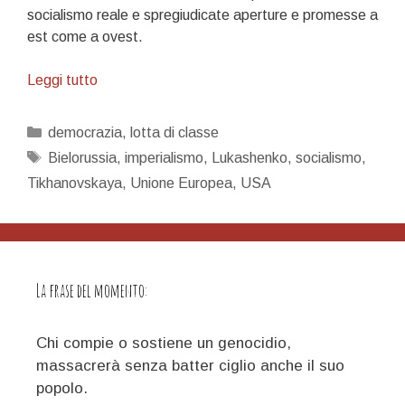
socialismo reale e spregiudicate aperture e promesse a
est come a ovest.
Insalata…
Leggi tutto
bielorussa
Categorie
democrazia
,
lotta di classe
Tag
Bielorussia
,
imperialismo
,
Lukashenko
,
socialismo
,
Tikhanovskaya
,
Unione Europea
,
USA
La frase del momento:
Chi compie o sostiene un genocidio,
massacrerà senza batter ciglio anche il suo
popolo.