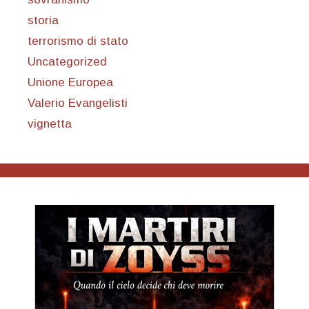
storia
terrorismo di stato
Uncategorized
Unione Europea
Valerio Evangelisti
vignetta