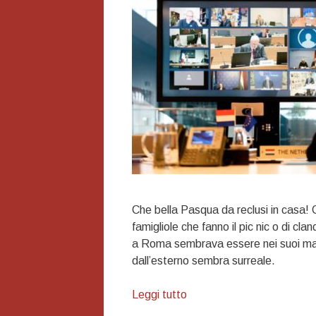
Che bella Pasqua da reclusi in casa! C
famigliole che fanno il pic nic o di cl
a Roma sembrava essere nei suoi mas
dall’esterno sembra surreale.
La
Leggi tutto
colomba