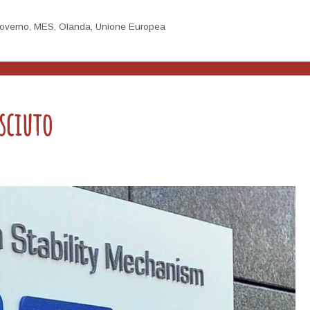
overno
,
MES
,
Olanda
,
Unione Europea
sciuto