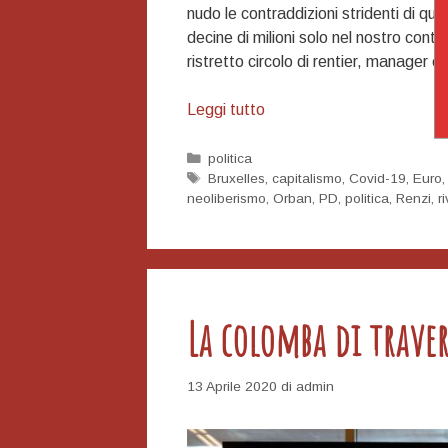
nudo le contraddizioni stridenti di que
decine di milioni solo nel nostro contine
ristretto circolo di rentier, manager e 
Più
Leggi tutto
che
di
Categorie
politica
Tag
Bruxelles
,
capitalismo
,
Covid-19
,
Euro
resurrezione
neoliberismo
,
Orban
,
PD
,
politica
,
Renzi
,
r
c’è
bisogno
di
insurrezione
La colomba di trave
13 Aprile 2020
di
admin