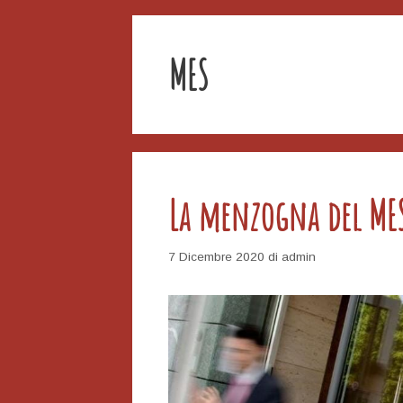
MES
La menzogna del MES 
7 Dicembre 2020
di
admin