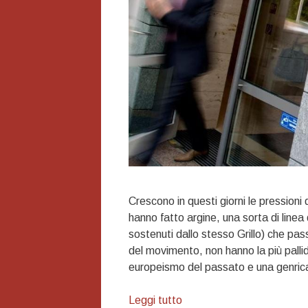
Crescono in questi giorni le pressioni 
hanno fatto argine, una sorta di linea 
sostenuti dallo stesso Grillo) che pa
del movimento, non hanno la più pallida
europeismo del passato e una genrica p
La
Leggi tutto