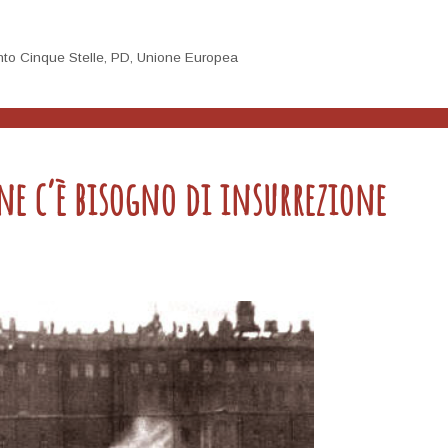
to Cinque Stelle
,
PD
,
Unione Europea
one c’è bisogno di insurrezione