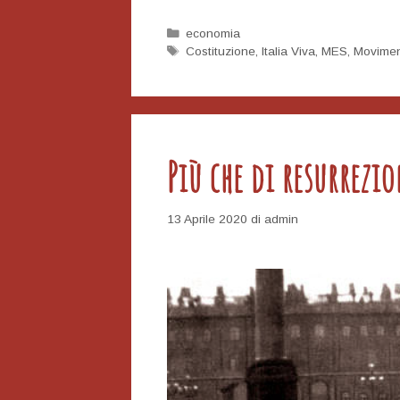
menzogna
del
Categorie
economia
Tag
Costituzione
,
Italia Viva
,
MES
,
Movimen
MES
e
la
favola
dell’Europa
Più che di resurrezi
13 Aprile 2020
di
admin