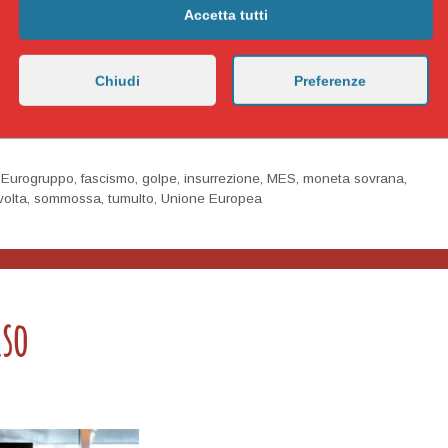
sto sistema capitalistaneo liberale con miliardi di persone,
Accetta tutti
nte, la sua inefficacia, l’avulsità con la vita di tutti, a parte il
oligarchi.
Chiudi
Preferenze
,
Eurogruppo
,
fascismo
,
golpe
,
insurrezione
,
MES
,
moneta sovrana
,
ivolta
,
sommossa
,
tumulto
,
Unione Europea
rso