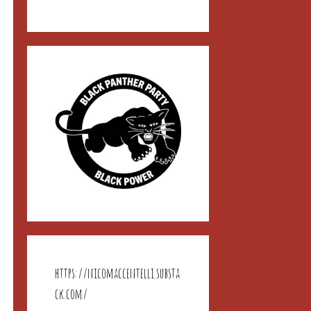
https://nicomaccentelli.substa
ck.com/