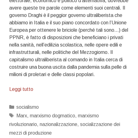
elettorale, economico e politico d’alternativa, dovrebbe
avere queste tre parole come elementi suoi centrali. Il
governo Draghi è il peggior governo ultraliberista che
abbiamo in Italia e il suo piano concordato con l’Unione
Europea per ottenere le briciole (perché tali sono…) del
PPNR, è fatto di disposizioni che beneficiano i privati
nella sanità, nell’edilizia scolastica, nelle opere edili e
infrastrutturali, nelle politiche del Mezzogiorno. Il
capitalismo ultraliberista al comando in Italia cerca di
costruire una buona uscita dalla pandemia sulla pelle di
milioni di proletari e delle classi popolari.
Espropriare,
Leggi tutto
nazionalizzare,
pianificare
Categorie
socialismo
Tag
Marx
,
marxismo dogmatico
,
marxismo
rivoluzionario
,
nazionalizzazione
,
socializzazione dei
mezzi di produzione