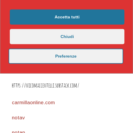
Accetta tutti
Chiudi
Preferenze
https://nicomaccentelli.substack.com/
carmillaonline.com
notav
notap