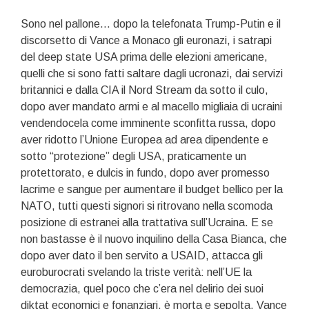
Sono nel pallone… dopo la telefonata Trump-Putin e il
discorsetto di Vance a Monaco gli euronazi, i satrapi
del deep state USA prima delle elezioni americane,
quelli che si sono fatti saltare dagli ucronazi, dai servizi
britannici e dalla CIA il Nord Stream da sotto il culo,
dopo aver mandato armi e al macello migliaia di ucraini
vendendocela come imminente sconfitta russa, dopo
aver ridotto l’Unione Europea ad area dipendente e
sotto “protezione” degli USA, praticamente un
protettorato, e dulcis in fundo, dopo aver promesso
lacrime e sangue per aumentare il budget bellico per la
NATO, tutti questi signori si ritrovano nella scomoda
posizione di estranei alla trattativa sull’Ucraina. E se
non bastasse è il nuovo inquilino della Casa Bianca, che
dopo aver dato il ben servito a USAID, attacca gli
euroburocrati svelando la triste verità: nell’UE la
democrazia, quel poco che c’era nel delirio dei suoi
diktat economici e fonanziari, è morta e sepolta. Vance