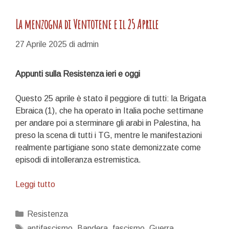
La menzogna di Ventotene e il 25 Aprile
27 Aprile 2025
di
admin
Appunti sulla Resistenza ieri e oggi
Questo 25 aprile è stato il peggiore di tutti: la Brigata
Ebraica (1), che ha operato in Italia poche settimane
per andare poi a sterminare gli arabi in Palestina, ha
preso la scena di tutti i TG, mentre le manifestazioni
realmente partigiane sono state demonizzate come
episodi di intolleranza estremistica.
La
Leggi tutto
menzogna
di
Categorie
Resistenza
Ventotene
Tag
antifascismo
,
Bandera
,
fascismo
,
Guerra