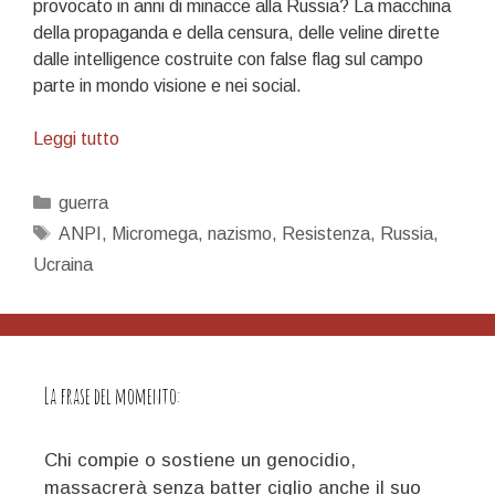
provocato in anni di minacce alla Russia? La macchina
della propaganda e della censura, delle veline dirette
dalle intelligence costruite con false flag sul campo
parte in mondo visione e nei social.
Sieg
Leggi tutto
heil
ciao,
Categorie
guerra
sieg
Tag
ANPI
,
Micromega
,
nazismo
,
Resistenza
,
Russia
,
heil
Ucraina
ciao,
sieg
heil
ciao
ciao
La frase del momento:
ciao…
il
25
Chi compie o sostiene un genocidio,
aprile
massacrerà senza batter ciglio anche il suo