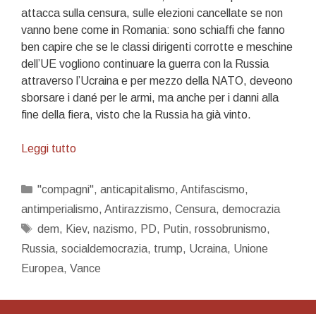
attacca sulla censura, sulle elezioni cancellate se non
vanno bene come in Romania: sono schiaffi che fanno
ben capire che se le classi dirigenti corrotte e meschine
dell’UE vogliono continuare la guerra con la Russia
attraverso l’Ucraina e per mezzo della NATO, deveono
sborsare i dané per le armi, ma anche per i danni alla
fine della fiera, visto che la Russia ha già vinto.
Rossobruni
Leggi tutto
ce
lo
Categorie
"compagni"
,
anticapitalismo
,
Antifascismo
,
sarete
antimperialismo
,
Antirazzismo
,
Censura
,
democrazia
voi…
Tag
dem
,
Kiev
,
nazismo
,
PD
,
Putin
,
rossobrunismo
,
Russia
,
socialdemocrazia
,
trump
,
Ucraina
,
Unione
Europea
,
Vance