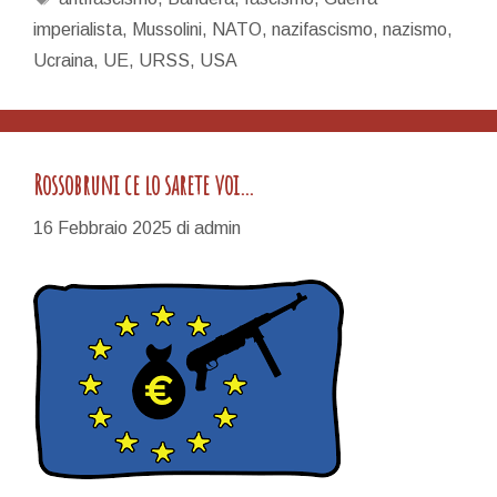
e
imperialista
,
Mussolini
,
NATO
,
nazifascismo
,
nazismo
,
il
Ucraina
,
UE
,
URSS
,
USA
25
Aprile
Rossobruni ce lo sarete voi…
16 Febbraio 2025
di
admin