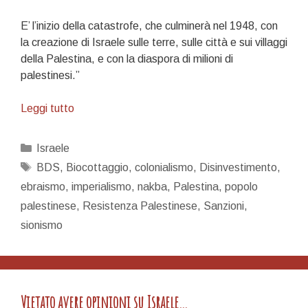
E’ l’inizio della catastrofe, che culminerà nel 1948, con
la creazione di Israele sulle terre, sulle città e sui villaggi
della Palestina, e con la diaspora di milioni di
palestinesi.”
29
Leggi tutto
novembre
con
Categorie
Israele
il
Tag
BDS
,
Biocottaggio
,
colonialismo
,
Disinvestimento
,
Popolo
ebraismo
,
imperialismo
,
nakba
,
Palestina
,
popolo
Palestinese
palestinese
,
Resistenza Palestinese
,
Sanzioni
,
sionismo
Vietato avere opinioni su Israele…