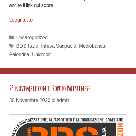
anche il link qui sopra.
Boicottare
Leggi tutto
la
guerra
Categorie
Uncategorized
e
Tag
BDS Italia
,
Intesa Sanpaolo
,
Mediobanca
,
l’oppressione
Palestina
,
Unicredit
e
chi
le
finanzia
29 novembre con il Popolo Palestinese
30 Novembre 2020
di
admin