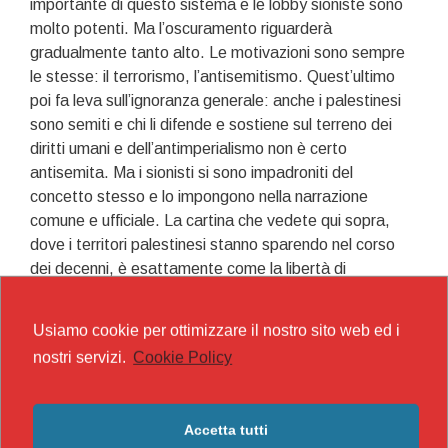
importante di questo sistema e le lobby sioniste sono
molto potenti. Ma l’oscuramento riguarderà
gradualmente tanto alto. Le motivazioni sono sempre
le stesse: il terrorismo, l’antisemitismo. Quest’ultimo
poi fa leva sull’ignoranza generale: anche i palestinesi
sono semiti e chi li difende e sostiene sul terreno dei
diritti umani e dell’antimperialismo non è certo
antisemita. Ma i sionisti si sono impadroniti del
concetto stesso e lo impongono nella narrazione
comune e ufficiale. La cartina che vedete qui sopra,
dove i territori palestinesi stanno sparendo nel corso
dei decenni, è esattamente come la libertà di
espressione nel mondo occidentale e in generale. La
dittatura dei mercati è il nuovo fascismo, che sceglie
Usiamo cookie per ottimizzare il nostro sito web ed i
chi deve vivere come consumatore e chi morire come
nostri servizi.
Cookie Policy
oppresso. Comunque sudditi.
Categorie
Antifascismo
Accetta tutti
Tag