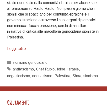
stato querelato dalla comunità ebraica per alcune sue
affermazioni su Radio Radio. Non passa giorno che i
sionisi che si spacciano per comunità ebraiche e il
governo israeliano attraverso i suoi organi diplomatici
non minacci, faccia pressione, cerchi di annullare
iniziative di critica alla macelleria genocidaria sionista in
Palestina.
Vietato
Leggi tutto
avere
opinioni
Categorie
sionismo genocidario
su
Tag
antifascismo
,
Chef Rubio
,
foibe
,
Israele
,
Israele…
negazionismo
,
neonazismo
,
Palestina
,
Shoa
,
sionismo
Oscuramento