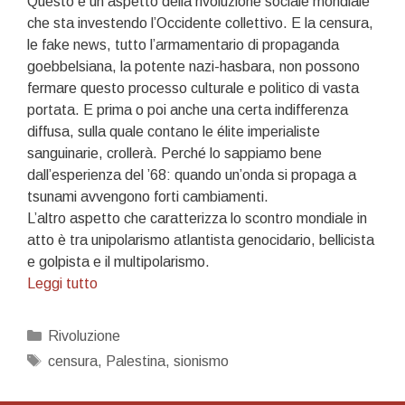
Questo è un aspetto della rivoluzione sociale mondiale
che sta investendo l’Occidente collettivo. E la censura,
le fake news, tutto l’armamentario di propaganda
goebbelsiana, la potente nazi-hasbara, non possono
fermare questo processo culturale e politico di vasta
portata. E prima o poi anche una certa indifferenza
diffusa, sulla quale contano le élite imperialiste
sanguinarie, crollerà. Perché lo sappiamo bene
dall’esperienza del ’68: quando un’onda si propaga a
tsunami avvengono forti cambiamenti.
L’altro aspetto che caratterizza lo scontro mondiale in
atto è tra unipolarismo atlantista genocidario, bellicista
e golpista e il multipolarismo.
Sul
Leggi tutto
rivolgimento
mondiale
Categorie
Rivoluzione
che
Tag
censura
,
Palestina
,
sionismo
sta
avvenendo