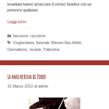
israeliani hanno attaccato il corteo funebre con un
pretesto qualsiasi.
Come
Leggi tutto
bestie
che
Categorie
fascismo
,
razzismo
mangiano
Tag
Cisgiordania
,
funerale Shireen Abu Akleh
,
i
Giornalismo
,
Israele
,
Palestina
cadaveri
dei
propri
simili
La mascherina di Zorro
31 Marzo 2022
di
admin