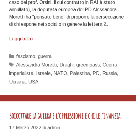
caso del prof. Orsini, il cui contratto in RAI è stato
annullato), la deputata europea del PD Alessandra
Moretti ha “pensato bene” di proporre la persecuzione
di chi espone nei social o in genere la lettera Z.
La
Leggi tutto
mascherina
di
Categorie
fascismo
,
guerra
Zorro
Tag
Alessandra Moretti
,
Draghi
,
green pass
,
Guerra
imperialista
,
Israele
,
NATO
,
Palestina
,
PD
,
Russia
,
Ucraina
,
USA
Boicottare la guerra e l’oppressione e chi le finanzia
17 Marzo 2022
di
admin