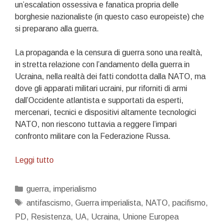
un’escalation ossessiva e fanatica propria delle
borghesie nazionaliste (in questo caso europeiste) che
si preparano alla guerra.
La propaganda e la censura di guerra sono una realtà,
in stretta relazione con l’andamento della guerra in
Ucraina, nella realtà dei fatti condotta dalla NATO, ma
dove gli apparati militari ucraini, pur riforniti di armi
dall’Occidente atlantista e supportati da esperti,
mercenari, tecnici e dispositivi altamente tecnologici
NATO, non riescono tuttavia a reggere l’impari
confronto militare con la Federazione Russa.
Per
Leggi tutto
la
Resistenza
Categorie
guerra
,
imperialismo
Tag
antifascismo
,
Guerra imperialista
,
NATO
,
pacifismo
,
PD
,
Resistenza
,
UA
,
Ucraina
,
Unione Europea