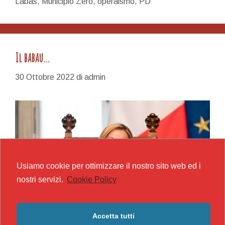
Labàs
,
Municipio Zero
,
operaismo
,
PD
Il babau…
30 Ottobre 2022
di
admin
Usiamo cookie per ottimizzare il nostro sito web ed i
nostri servizi.
Cookie Policy
Accetta tutti