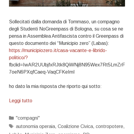
Sollecitati dalla domanda di Tommaso, un compagno
degli Studenti NoGreenpass di Bologna, su cosa se ne
pensa in Assemblea Antifascista contro il Greenpass di
questo documento dei “Municipio zero” (Labas):
https://municipiozero.it/casa-vacante-e-librido-
politico/?
fbclid=IwAR2UUbjfxRJtk8QiWNj8N95Wex7Rt5LmZrF
7oeN6PXqfCaeq-VaqCFKeImI
ho dato la mia risposta che riporto qui sotto:
Una
Leggi tutto
deriva
post-
Categorie
"compagni"
operaista
Tag
autonomia operaia
,
Coalizione Civica
,
contropotere
,