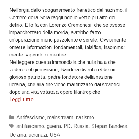
Nell’orgia dello sdoganamento frenetico del nazismo, il
Corriere della Sera raggiunge le vette più alte del
delirio. E lo fa con Lorenzo Cremonesi, che se avesse
impacchettato della merda, avrebbe fatto
un’operazione meno puzzolente e servile. Ovviamente
omette informazioni fondamentali, falsifica, insomma:
mente sapendo di mentire.
Nel leggere questa immondizia che nulla ha a che
vedere col giornalismo, Bandera diventerebbe un
glorioso patriota, padre fondatore della nazione
ucraina, che alla fine viene martirizzato dai sovietici
dopo una vita votata a opere filantropiche.
La
Leggi tutto
tenaglia
NATO:
Categorie
Antifascismo
,
mainstream
,
nazismo
mainstream
Tag
antifascismo
,
guerra
,
PD
,
Russia
,
Stepan Bandera
,
–
Ucraina
,
ucronazi
,
USA
ucronazismo