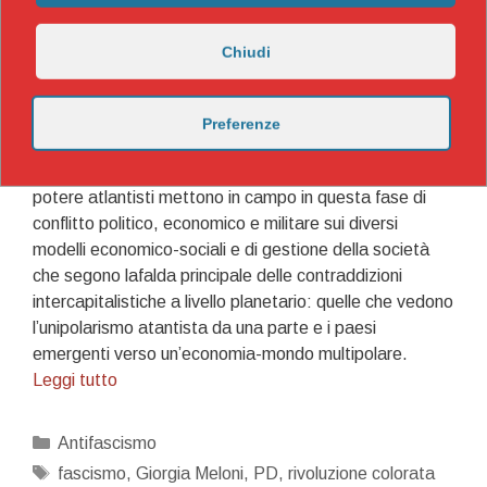
Chiudi
Intervengo ancora sulla questione del fascismo perché
penso che il dibattito a sinistra sia viziato dalla tara
politica che si è evidenziata con la miopia su cosa sia
Preferenze
oggi l’autoitarismo neoliberale, ossia l’insieme di
dispositivi di comando e controllo sociale che i centri di
potere atlantisti mettono in campo in questa fase di
conflitto politico, economico e militare sui diversi
modelli economico-sociali e di gestione della società
che segono lafalda principale delle contraddizioni
intercapitalistiche a livello planetario: quelle che vedono
l’unipolarismo atantista da una parte e i paesi
emergenti verso un’economia-mondo multipolare.
Il
Leggi tutto
babau…
Categorie
Antifascismo
Tag
fascismo
,
Giorgia Meloni
,
PD
,
rivoluzione colorata