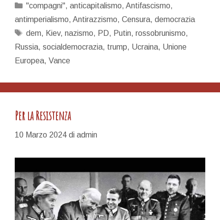
lo
Categorie
"compagni"
,
anticapitalismo
,
Antifascismo
,
sarete
antimperialismo
,
Antirazzismo
,
Censura
,
democrazia
voi…
Tag
dem
,
Kiev
,
nazismo
,
PD
,
Putin
,
rossobrunismo
,
Russia
,
socialdemocrazia
,
trump
,
Ucraina
,
Unione
Europea
,
Vance
Per la Resistenza
10 Marzo 2024
di
admin