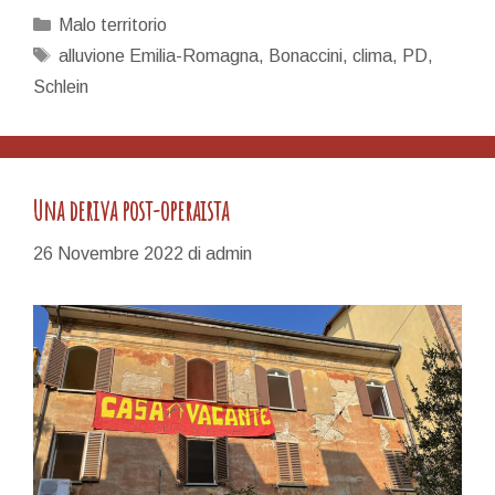
Categorie
Malo territorio
Tag
alluvione Emilia-Romagna
,
Bonaccini
,
clima
,
PD
,
Schlein
Una deriva post-operaista
26 Novembre 2022
di
admin