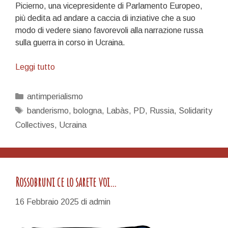
Picierno, una vicepresidente di Parlamento Europeo,
più dedita ad andare a caccia di inziative che a suo
modo di vedere siano favorevoli alla narrazione russa
sulla guerra in corso in Ucraina.
Bologna
Leggi tutto
è
una
Categorie
antimperialismo
regola…
Tag
banderismo
,
bologna
,
Labàs
,
PD
,
Russia
,
Solidarity
Collectives
,
Ucraina
Rossobruni ce lo sarete voi…
16 Febbraio 2025
di
admin