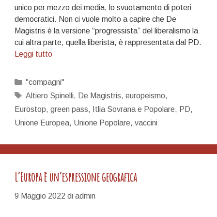
unico per mezzo dei media, lo svuotamento di poteri
democratici. Non ci vuole molto a capire che De
Magistris è la versione “progressista” del liberalismo la
cui altra parte, quella liberista, è rappresentata dal PD.
Vogliamo
Leggi tutto
parlare
di
Categorie
"compagni"
politica?
Tag
Altiero Spinelli
,
De Magistris
,
europeismo
,
Parliamone.
Eurostop
,
green pass
,
Itlia Sovrana e Popolare
,
PD
,
Unione Europea
,
Unione Popolare
,
vaccini
L’Europa è un’espressione geografica
9 Maggio 2022
di
admin