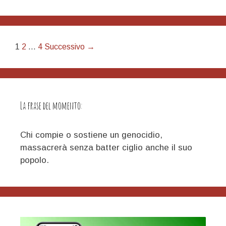
Navigazione
1
2
…
4
Successivo →
articolo
La frase del momento:
Chi compie o sostiene un genocidio,
massacrerà senza batter ciglio anche il suo
popolo.