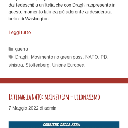
dai tedeschi) a un’Italia che con Draghi rappresenta in
questo momento la linea più aderente ai desiderata
bellici di Washington.
L’Europa
Leggi tutto
è
un’espressione
Categorie
guerra
geografica
Tag
Draghi
,
Movimento no green pass
,
NATO
,
PD
,
sinistra
,
Stoltenberg
,
Unione Europea
La tenaglia NATO: mainstream – ucronazismo
7 Maggio 2022
di
admin