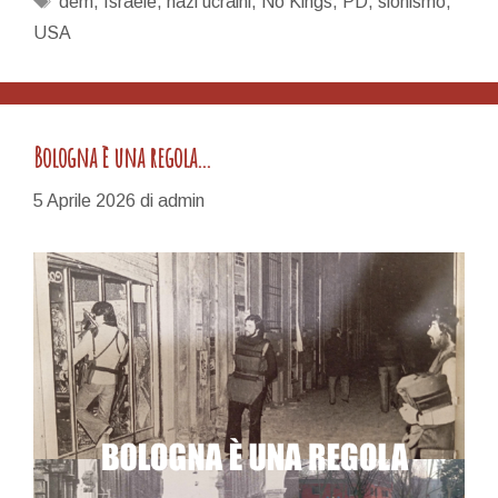
dem
,
Israele
,
nazi ucraini
,
No Kings
,
PD
,
sionismo
,
la
USA
Resistenza
Bologna è una regola…
5 Aprile 2026
di
admin