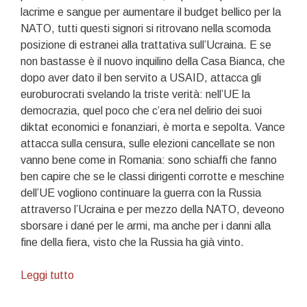
lacrime e sangue per aumentare il budget bellico per la
NATO, tutti questi signori si ritrovano nella scomoda
posizione di estranei alla trattativa sull’Ucraina. E se
non bastasse è il nuovo inquilino della Casa Bianca, che
dopo aver dato il ben servito a USAID, attacca gli
euroburocrati svelando la triste verità: nell’UE la
democrazia, quel poco che c’era nel delirio dei suoi
diktat economici e fonanziari, è morta e sepolta. Vance
attacca sulla censura, sulle elezioni cancellate se non
vanno bene come in Romania: sono schiaffi che fanno
ben capire che se le classi dirigenti corrotte e meschine
dell’UE vogliono continuare la guerra con la Russia
attraverso l’Ucraina e per mezzo della NATO, deveono
sborsare i dané per le armi, ma anche per i danni alla
fine della fiera, visto che la Russia ha già vinto.
Rossobruni
Leggi tutto
ce