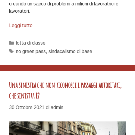
creando un sacco di problemi a milioni di lavoratrici e
lavoratori.
Il
Leggi tutto
cortile
Categorie
lotta di classe
Tag
no green pass
,
sindacalismo di base
Una sinistra che non riconosce i passaggi autoritari,
che sinistra è?
30 Ottobre 2021
di
admin