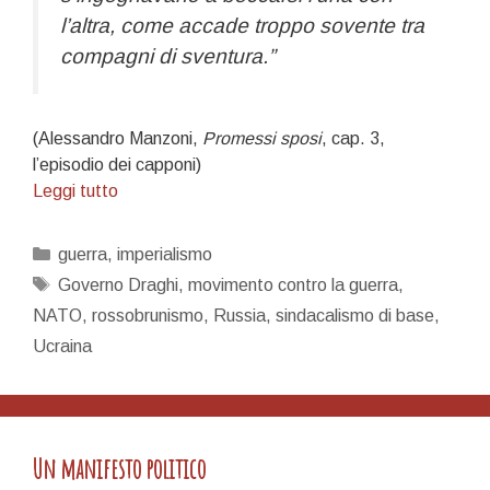
l’altra, come accade troppo sovente tra
compagni di sventura.”
(Alessandro Manzoni,
Promessi sposi
, cap. 3,
l’episodio dei capponi)
I
Leggi tutto
capponi
di
Categorie
guerra
,
imperialismo
Renzo
Tag
Governo Draghi
,
movimento contro la guerra
,
NATO
,
rossobrunismo
,
Russia
,
sindacalismo di base
,
Ucraina
Un manifesto politico