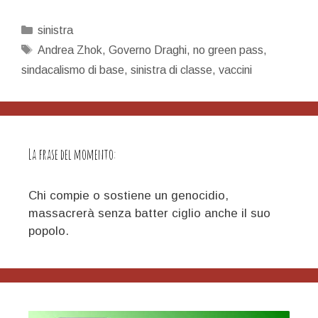
sinistra
che
Categorie
sinistra
non
Tag
Andrea Zhok
,
Governo Draghi
,
no green pass
,
riconosce
sindacalismo di base
,
sinistra di classe
,
vaccini
i
passaggi
autoritari,
che
sinistra
La frase del momento:
è?
Chi compie o sostiene un genocidio,
massacrerà senza batter ciglio anche il suo
popolo.