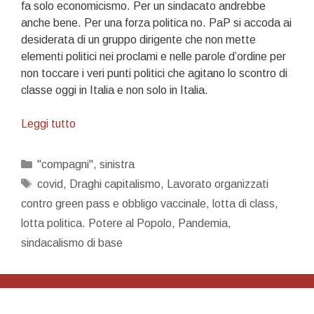
fa solo economicismo. Per un sindacato andrebbe
anche bene. Per una forza politica no. PaP si accoda ai
desiderata di un gruppo dirigente che non mette
elementi politici nei proclami e nelle parole d’ordine per
non toccare i veri punti politici che agitano lo scontro di
classe oggi in Italia e non solo in Italia.
Un
Leggi tutto
manifesto
politico
Categorie
"compagni"
,
sinistra
Tag
covid
,
Draghi capitalismo
,
Lavorato organizzati
contro green pass e obbligo vaccinale
,
lotta di class
,
lotta politica. Potere al Popolo
,
Pandemia
,
sindacalismo di base