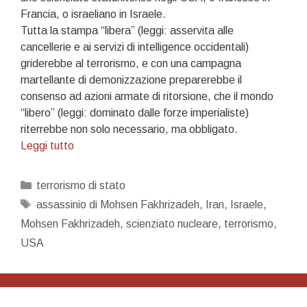
Francia, o israeliano in Israele.
Tutta la stampa “libera” (leggi: asservita alle
cancellerie e ai servizi di intelligence occidentali)
griderebbe al terrorismo, e con una campagna
martellante di demonizzazione preparerebbe il
consenso ad azioni armate di ritorsione, che il mondo
“libero” (leggi: dominato dalle forze imperialiste)
riterrebbe non solo necessario, ma obbligato.
Terrorismo
Leggi tutto
di
Stato.
Categorie
terrorismo di stato
Ma
Tag
assassinio di Mohsen Fakhrizadeh
,
Iran
,
Israele
,
non
Mohsen Fakhrizadeh
,
scienziato nucleare
,
terrorismo
,
si
USA
può
dire…