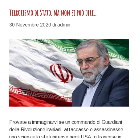
maiali!
Happy
Terrorismo di Stato. Ma non si può dire…
Xmas
(game
30 Novembre 2020
di
admin
is
over)
Provate a immaginarvi se un commando di Guardiani
della Rivoluzione iraniani, attaccasse e assassinasse
uno scienziato statunitense negli USA, o francese in