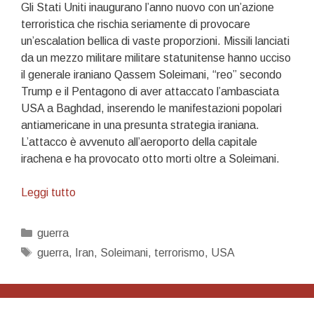
Gli Stati Uniti inaugurano l’anno nuovo con un’azione
terroristica che rischia seriamente di provocare
un’escalation bellica di vaste proporzioni. Missili lanciati
da un mezzo militare militare statunitense hanno ucciso
il generale iraniano Qassem Soleimani, “reo” secondo
Trump e il Pentagono di aver attaccato l’ambasciata
USA a Baghdad, inserendo le manifestazioni popolari
antiamericane in una presunta strategia iraniana.
L’attacco è avvenuto all’aeroporto della capitale
irachena e ha provocato otto morti oltre a Soleimani.
Il
Leggi tutto
terrorismo
USA
Categorie
guerra
è
Tag
guerra
,
Iran
,
Soleimani
,
terrorismo
,
USA
una
dichiarazione
d’intenti
per