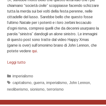
chiamano “società civile” scoppiasse facendo schizzare
tutta la merda sui bei volti della festa perenne, nelle
cittadelle del lusso. Sarebbe bello che questo fosse
l’ultimo Natale per i potenti e i loro zerbini leccaculo
d’ogni risma, compresi quelli che da decenni usurpano la
parola “sinistra” dandogli un alone sinistro. Le immagini
di questo post sono tratte dal video Happy Xmas
(game is over) sull’omonimo brano di John Lennon, che
potete vedere
qui
.
Che
Leggi tutto
bello
se
Categorie
imperialismo
fosse
Tag
capitalismo
,
guerra
,
imperialismo
,
John Lennon
,
il
neoliberismo
,
sionismo
,
terrorismo
vostro
ultimo
Natale,