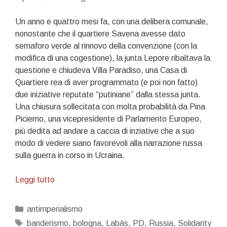
Un anno e quattro mesi fa, con una delibera comunale,
nonostante che il quartiere Savena avesse dato
semaforo verde al rinnovo della convenzione (con la
modifica di una cogestione), la junta Lepore ribaltava la
questione e chiudeva Villa Paradiso, una Casa di
Quartiere rea di aver programmato (e poi non fatto)
due iniziative reputate “putiniane” dalla stessa junta.
Una chiusura sollecitata con molta probabilità da Pina
Picierno, una vicepresidente di Parlamento Europeo,
più dedita ad andare a caccia di inziative che a suo
modo di vedere siano favorevoli alla narrazione russa
sulla guerra in corso in Ucraina.
Bologna
Leggi tutto
è
una
Categorie
antimperialismo
regola…
Tag
banderismo
,
bologna
,
Labàs
,
PD
,
Russia
,
Solidarity