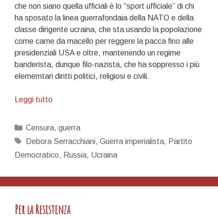
che non siano quella ufficiali è lo “sport ufficiale” di chi
ha sposato la linea guerrafondaia della NATO e della
classe dirigente ucraina, che sta usando la popolazione
come carne da macello per reggere la pacca fino alle
presidenziali USA e oltre, mantenendo un regime
banderista, dunque filo-nazista, che ha soppresso i più
elememtari diritti politici, religiosi e civili.
Il
Leggi tutto
nuovo
autoritarismo
Categorie
Censura
,
guerra
Tag
Debora Serracchiani
,
Guerra imperialista
,
Partito
Democratico
,
Russia
,
Ucraina
Per la Resistenza