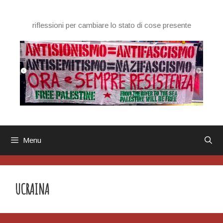
Vai
al
riflessioni per cambiare lo stato di cose presente
contenuto
Menu
UCRAINA