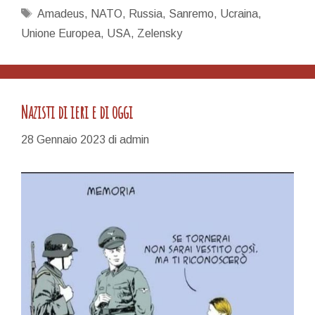
Sanremo,
Tag
Amadeus
,
NATO
,
Russia
,
Sanremo
,
Ucraina
,
no
Unione Europea
,
USA
,
Zelensky
non
ci
Sanremo…
Nazisti di ieri e di oggi
28 Gennaio 2023
di
admin