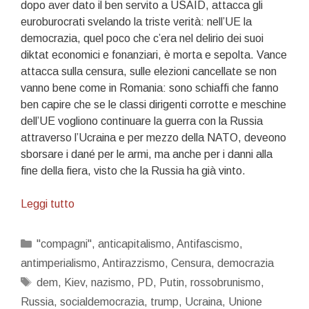
dopo aver dato il ben servito a USAID, attacca gli
euroburocrati svelando la triste verità: nell’UE la
democrazia, quel poco che c’era nel delirio dei suoi
diktat economici e fonanziari, è morta e sepolta. Vance
attacca sulla censura, sulle elezioni cancellate se non
vanno bene come in Romania: sono schiaffi che fanno
ben capire che se le classi dirigenti corrotte e meschine
dell’UE vogliono continuare la guerra con la Russia
attraverso l’Ucraina e per mezzo della NATO, deveono
sborsare i dané per le armi, ma anche per i danni alla
fine della fiera, visto che la Russia ha già vinto.
Rossobruni
Leggi tutto
ce
lo
Categorie
"compagni"
,
anticapitalismo
,
Antifascismo
,
sarete
antimperialismo
,
Antirazzismo
,
Censura
,
democrazia
voi…
Tag
dem
,
Kiev
,
nazismo
,
PD
,
Putin
,
rossobrunismo
,
Russia
,
socialdemocrazia
,
trump
,
Ucraina
,
Unione