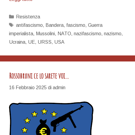
menzogna
di
Categorie
Resistenza
Ventotene
Tag
antifascismo
,
Bandera
,
fascismo
,
Guerra
e
imperialista
,
Mussolini
,
NATO
,
nazifascismo
,
nazismo
,
il
Ucraina
,
UE
,
URSS
,
USA
25
Aprile
Rossobruni ce lo sarete voi…
16 Febbraio 2025
di
admin