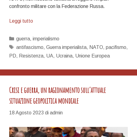
confronto militare con la Federazione Russa.
Per
Leggi tutto
la
Resistenza
Categorie
guerra
,
imperialismo
Tag
antifascismo
,
Guerra imperialista
,
NATO
,
pacifismo
,
PD
,
Resistenza
,
UA
,
Ucraina
,
Unione Europea
Crisi e guerra, un ragionamento sull’attuale
situazione geopolitica mondiale
18 Agosto 2023
di
admin