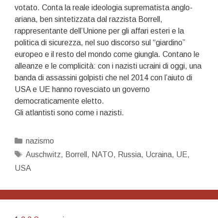
votato. Conta la reale ideologia suprematista anglo-
ariana, ben sintetizzata dal razzista Borrell,
rappresentante dell’Unione per gli affari esteri e la
politica di sicurezza, nel suo discorso sul “giardino”
europeo e il resto del mondo come giungla. Contano le
alleanze e le complicità: con i nazisti ucraini di oggi, una
banda di assassini golpisti che nel 2014 con l’aiuto di
USA e UE hanno rovesciato un governo
democraticamente eletto.
Gli atlantisti sono come i nazisti.
Categorie
nazismo
Tag
Auschwitz
,
Borrell
,
NATO
,
Russia
,
Ucraina
,
UE
,
USA