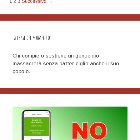
Navigazione
1
2
3
Successivo →
articolo
La frase del momento:
Chi compie o sostiene un genocidio,
massacrerà senza batter ciglio anche il suo
popolo.