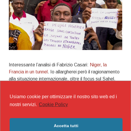
Interessante l’analisi di Fabrizio Casari:
Niger, la
Francia in un tunnel
. Io allargherei però il ragionamento
alla situazione internazionale, oltre il focus sul Sahel.
Alla fine i fronti di conflitto per i paesi imperialisti stanno
diventando troppi per poterli gestire. A meno di una
Usiamo cookie per ottimizzare il nostro sito web ed i
vasta guerra micidiale che porti sul terreno caschi
nostri servizi.
Cookie Policy
occidentali (già di per sé in querelle nazionaliste tra le
loro frazioni di capitale) in Niger. Ma a quel punto anche
in Burkina e Mali, gran parte del Sahel è perso e le
Accetta tutti
potenze punteranno alla diplomazia, proponendo