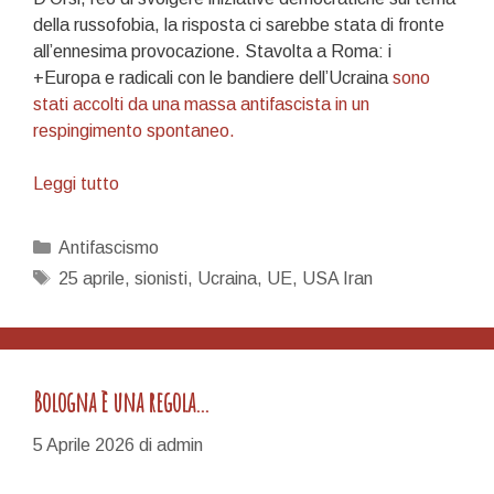
della russofobia, la risposta ci sarebbe stata di fronte
all’ennesima provocazione. Stavolta a Roma: i
+Europa e radicali con le bandiere dell’Ucraina
sono
stati accolti da una massa antifascista in un
respingimento spontaneo.
Sul
Leggi tutto
25
Aprile
Categorie
Antifascismo
e
Tag
25 aprile
,
sionisti
,
Ucraina
,
UE
,
USA Iran
la
Resistenza
(seconda
parte)
Bologna è una regola…
5 Aprile 2026
di
admin