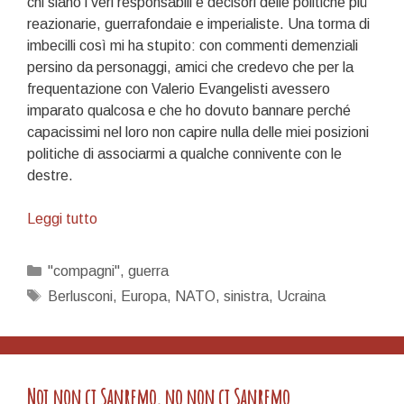
chi siano i veri responsabili e decisori delle politiche più
reazionarie, guerrafondaie e imperialiste. Una torma di
imbecilli così mi ha stupito: con commenti demenziali
persino da personaggi, amici che credevo che per la
frequentazione con Valerio Evangelisti avessero
imparato qualcosa e che ho dovuto bannare perché
capacissimi nel loro non capire nulla delle miei posizioni
politiche di associarmi a qualche connivente con le
destre.
Danse
Leggi tutto
macabre
Categorie
"compagni"
,
guerra
Tag
Berlusconi
,
Europa
,
NATO
,
sinistra
,
Ucraina
Noi non ci Sanremo, no non ci Sanremo…