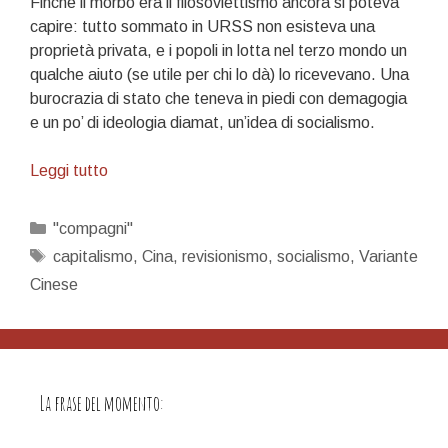
Finché il morbo era il filosoviettismo ancora si poteva
capire: tutto sommato in URSS non esisteva una
proprietà privata, e i popoli in lotta nel terzo mondo un
qualche aiuto (se utile per chi lo dà) lo ricevevano. Una
burocrazia di stato che teneva in piedi con demagogia
e un po’ di ideologia diamat, un’idea di socialismo.
La
Leggi tutto
variante
cinese
Categorie
"compagni"
Tag
capitalismo
,
Cina
,
revisionismo
,
socialismo
,
Variante
Cinese
La frase del momento: