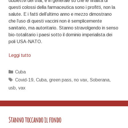
obbiettvi dei trial, e in generale so che le finalità di
questi colossi della farmaceutica sono i profitti, non la
salute. E i fatti dell’ultimo anno e mezzo dimostrano
che l’uso di questi vaccini non è semplicemente
sanitario, ma autoritario. Stanno stravolgendo in senso
bio-totalitario i paesi sotto il dominio imperialista dei
poli USA-NATO.
C’è
Leggi tutto
vaccino
e
Categorie
Cuba
vaccino
Tag
Covid-19
,
Cuba
,
green pass
,
no vax
,
Soberana
,
usb
,
vax
Stanno toccando il fondo