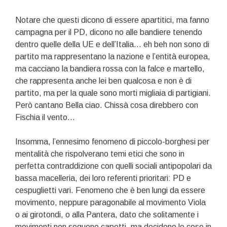
Notare che questi dicono di essere apartitici, ma fanno
campagna per il PD, dicono no alle bandiere tenendo
dentro quelle della UE e dell’Italia… eh beh non sono di
partito ma rappresentano la nazione e l’entità europea,
ma cacciano la bandiera rossa con la falce e martello,
che rappresenta anche lei ben qualcosa e non è di
partito, ma per la quale sono morti migliaia di partigiani.
Però cantano Bella ciao. Chissà cosa direbbero con
Fischia il vento…
Insomma, l’ennesimo fenomeno di piccolo-borghesi per
mentalità che rispolverano temi etici che sono in
perfetta contraddizione con quelli sociali antipopolari da
bassa macelleria, dei loro referenti prioritari: PD e
cespuglietti vari. Fenomeno che è ben lungi da essere
movimento, neppure paragonabile al movimento Viola
o ai girotondi, o alla Pantera, dato che solitamente i
movimenti non seguono capetti, ma decidono le cose in