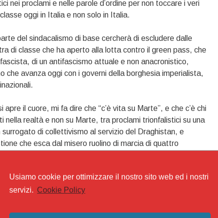
ci nei proclami e nelle parole d’ordine per non toccare i veri
classe oggi in Italia e non solo in Italia.
rte del sindacalismo di base cercherà di escludere dalle
tra di classe che ha aperto alla lotta contro il green pass, che
ifascista, di un antifascismo attuale e non anacronistico,
o che avanza oggi con i governi della borghesia imperialista,
inazionali.
apre il cuore, mi fa dire che “c’è vita su Marte”, e che c’è chi
ti nella realtà e non su Marte, tra proclami trionfalistici su una
urrogato di collettivismo al servizio del Draghistan, e
stione che esca dal misero ruolino di marcia di quattro
Usiamo cookie per ottimizzare il nostro sito web ed i nostri
anizzati contro green pass e obbligo vaccinale
,
lotta di class
,
lotta
servizi.
Cookie Policy
acalismo di base