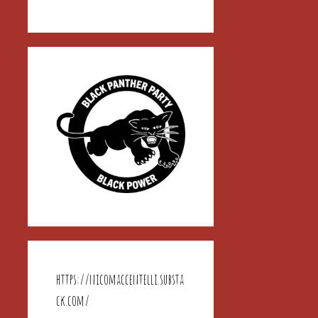
https://nicomaccentelli.substa
ck.com/