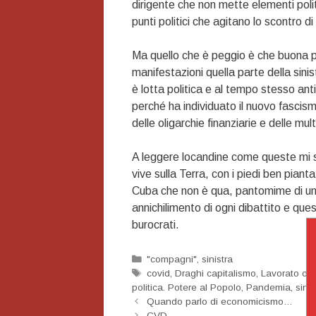
dirigente che non mette elementi politi
punti politici che agitano lo scontro di 
Ma quello che è peggio è che buona pa
manifestazioni quella parte della sinis
è lotta politica e al tempo stesso ant
perché ha individuato il nuovo fascism
delle oligarchie finanziarie e delle mult
A leggere locandine come queste mi si 
vive sulla Terra, con i piedi ben pianta
Cuba che non è qua, pantomime di un s
annichilimento di ogni dibattito e que
burocrati.
Categorie
"compagni"
,
sinistra
Tag
covid
,
Draghi capitalismo
,
Lavorato org
politica. Potere al Popolo
,
Pandemia
,
sind
Navigazione
Quando parlo di economicismo…
articolo
CVD