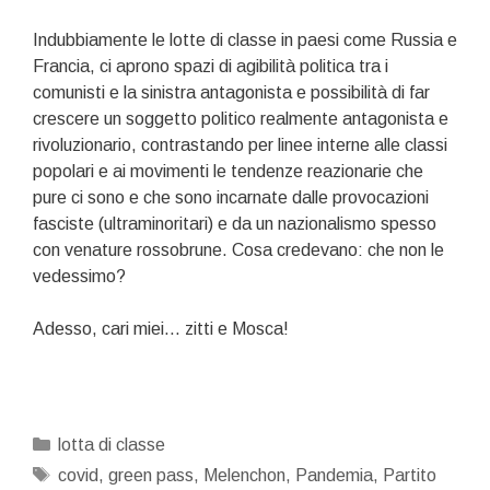
Indubbiamente le lotte di classe in paesi come Russia e
Francia, ci aprono spazi di agibilità politica tra i
comunisti e la sinistra antagonista e possibilità di far
crescere un soggetto politico realmente antagonista e
rivoluzionario, contrastando per linee interne alle classi
popolari e ai movimenti le tendenze reazionarie che
pure ci sono e che sono incarnate dalle provocazioni
fasciste (ultraminoritari) e da un nazionalismo spesso
con venature rossobrune. Cosa credevano: che non le
vedessimo?
Adesso, cari miei… zitti e Mosca!
Categorie
lotta di classe
Tag
covid
,
green pass
,
Melenchon
,
Pandemia
,
Partito