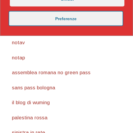
https://nicomaccentelli.substack.com/
Preferenze
carmillaonline.com
notav
notap
assemblea romana no green pass
sans pass bologna
il blog di wuming
palestina rossa
sinistra in rete