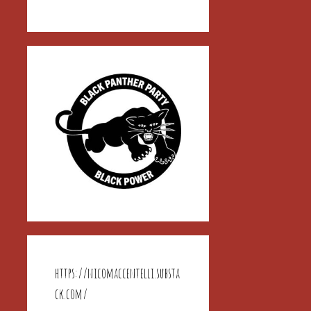
https://nicomaccentelli.substa
ck.com/