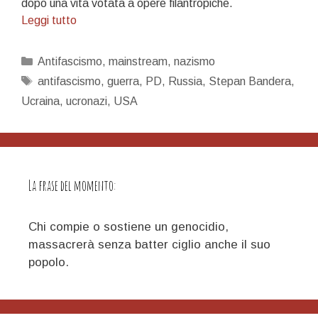
dopo una vita votata a opere filantropiche.
La
Leggi tutto
tenaglia
NATO:
Categorie
Antifascismo
,
mainstream
,
nazismo
mainstream
Tag
antifascismo
,
guerra
,
PD
,
Russia
,
Stepan Bandera
,
–
Ucraina
,
ucronazi
,
USA
ucronazismo
La frase del momento:
Chi compie o sostiene un genocidio,
massacrerà senza batter ciglio anche il suo
popolo.