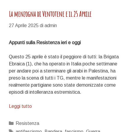
La menzogna di Ventotene e il 25 Aprile
27 Aprile 2025
di
admin
Appunti sulla Resistenza ieri e oggi
Questo 25 aprile è stato il peggiore di tutti: la Brigata
Ebraica (1), che ha operato in Italia poche settimane
per andare poi a sterminare gli arabi in Palestina, ha
preso la scena di tutti i TG, mentre le manifestazioni
realmente partigiane sono state demonizzate come
episodi di intolleranza estremistica.
La
Leggi tutto
menzogna
di
Categorie
Resistenza
Ventotene
Tag
antifascismo
,
Bandera
,
fascismo
,
Guerra