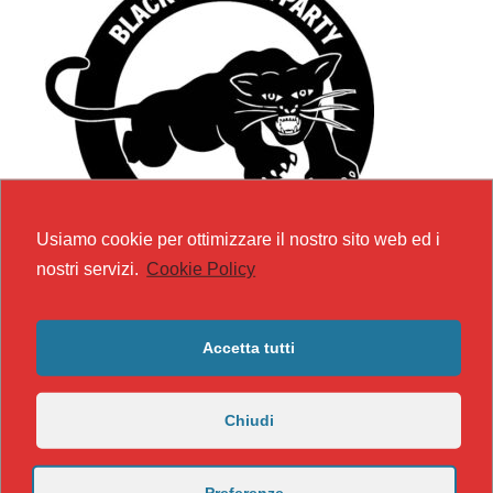
Usiamo cookie per ottimizzare il nostro sito web ed i
nostri servizi.
Cookie Policy
Accetta tutti
https://nicomaccentelli.substack.com/
Chiudi
carmillaonline.com