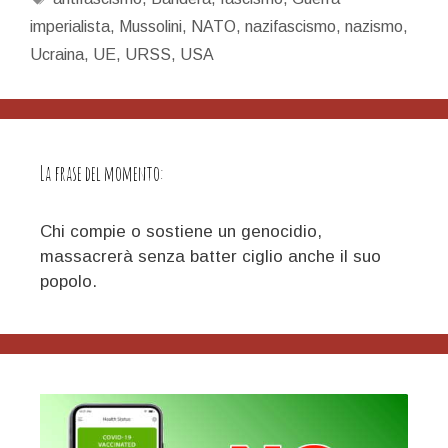
e
imperialista
,
Mussolini
,
NATO
,
nazifascismo
,
nazismo
,
il
Ucraina
,
UE
,
URSS
,
USA
25
Aprile
La frase del momento:
Chi compie o sostiene un genocidio,
massacrerà senza batter ciglio anche il suo
popolo.