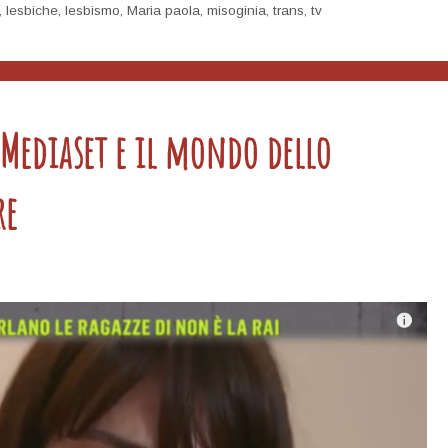
,
lesbiche
,
lesbismo
,
Maria paola
,
misoginia
,
trans
,
tv
e Mediaset e il mondo dello
re