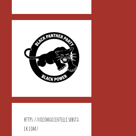
https://nicomaccentelli.substa
ck.com/