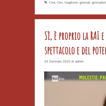
Tag
Cira
,
Ciro
,
Gaglione
,
giornali
,
giornalisti
Mister
Lesbica
Sì, è proprio la RAI 
spettacolo e del pote
24 Gennaio 2020
di
admin