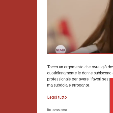
Tocco un argomento che avrei già dov
quotidianamente le donne subiscono da
professionale per avere “favori sessua
ma subdola e arrogante.
Sì,
Leggi tutto
è
proprio
Categorie
sessismo