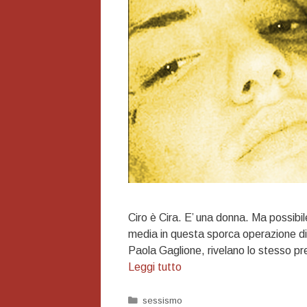
Ciro è Cira. E’ una donna. Ma possibil
media in questa sporca operazione di 
Paola Gaglione, rivelano lo stesso pre
Dottor
Leggi tutto
Trans
e
Categorie
sessismo